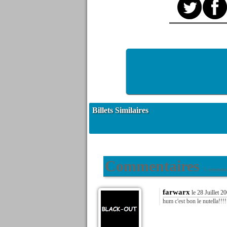
Billets Similaires
Commentaires
5 commenta
farwarx
le 28 Juillet 2
hum c'est bon le nutella!!!!