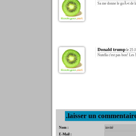
Sa me donne le goÃ»t de la
Donald trump
le 25 J
Nutella c'est pas bon! Le
.laisser un commentair
Nom :
E-Mail :