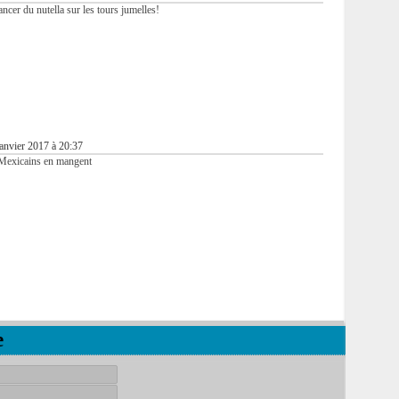
ncer du nutella sur les tours jumelles!
anvier 2017 à 20:37
s Mexicains en mangent
e