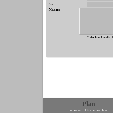
Site :
Message :
Codes html interdits.
Plan
A propos
-
Liste des membres