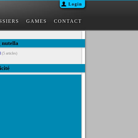
Login
SSIERS
GAMES
CONTACT
 nutella
l
(5 articles)
icité