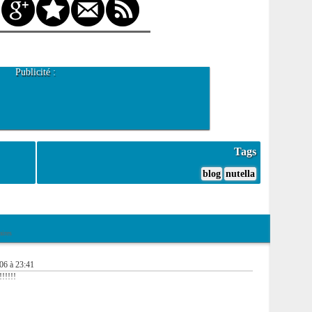
Publicité :
Tags
blog
nutella
ires
006 à 23:41
!!!!!!