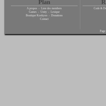
Plan
R
A propos
-
Liste des membres
Code & De
Games
-
Unity
-
Lexique
Boutique Kookyoo
-
Donations
Contact
Page 