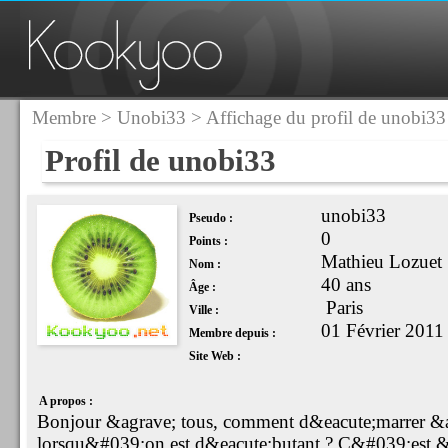
Membre
>
Unobi33
> Affichage du profil de unobi33
Profil de unobi33
unobi33
Pseudo :
0
Points :
Mathieu Lozuet
Nom :
40 ans
Âge :
Paris
Ville :
01 Février 2011
Membre depuis :
Site Web :
A propos :
Bonjour &agrave; tous, comment d&eacute;marrer &ag
lorsqu&#039;on est d&eacute;butant ? C&#039;est &a