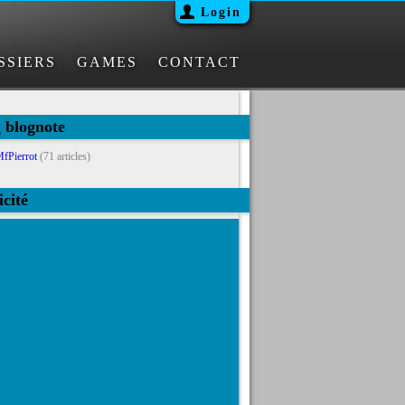
Login
SSIERS
GAMES
CONTACT
g blognote
fPierrot
(71 articles)
icité