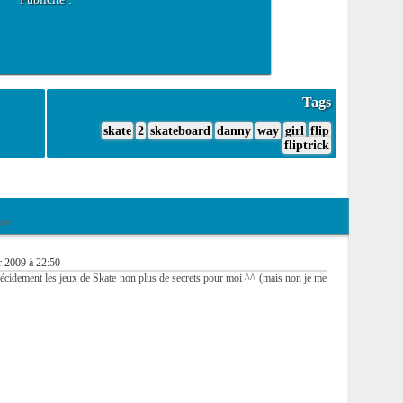
Tags
skate
2
skateboard
danny
way
girl
flip
fliptrick
ire
r 2009 à 22:50
 décidement les jeux de Skate non plus de secrets pour moi ^^ (mais non je me