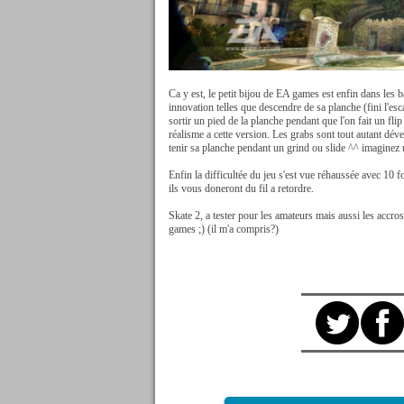
Ca y est, le petit bijou de EA games est enfin dans les b
innovation telles que descendre de sa planche (fini l'esca
sortir un pied de la planche pendant que l'on fait un fli
réalisme a cette version. Les grabs sont tout autant dév
tenir sa planche pendant un grind ou slide ^^ imaginez
Enfin la difficultée du jeu s'est vue réhaussée avec 10
ils vous doneront du fil a retordre.
Skate 2, a tester pour les amateurs mais aussi les accro
games ;) (il m'a compris?)