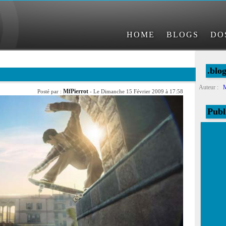
HOME
BLOGS
DO
.blo
Auteur :
M
MfPierrot
Posté par :
- Le Dimanche 15 Février 2009 à 17:58
Publ