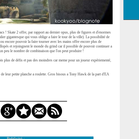
acs ! Skate 2 offre, par rapport au dernier opus, plus de figures et d'enormes
lier gigantesque qui vous oblige a faire le tour de la ville). La possibilité de
p ou encore pouvoir la faire tourner avec les mains offre encore plus de
ellopés et rejoingnent le monde du grind car il possible de pouvoir continuer a
 un peu le nombre de combinaison que l'on peut produire !
 fois plus de défis et pas des moindres car meme pour un joueur expériementé,
s de leur petite planche a roulette. Gros bisous a Tony Hawk de la part d'EA
Publicité :