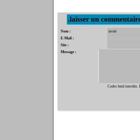
.laisser un commentair
Nom :
E-Mail :
Site :
Message :
Codes html interdits.