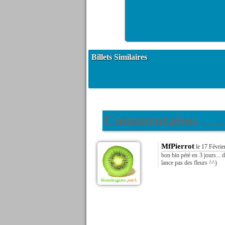
Billets Similaires
Commentaires
1 commenta
MfPierrot
le 17 Févrie
bon bin pété en 3 jours...
lance pas des fleurs ^^)