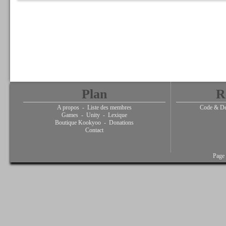
Plan
R
A propos
-
Liste des membres
Code & De
Games
-
Unity
-
Lexique
Boutique Kookyoo
-
Donations
Contact
Page 