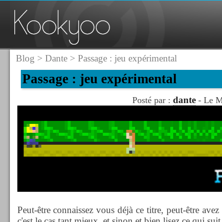
Blog
>
Dante
> Passage : jeu expérimental
Passage : jeu expérimental
dante
Posté par :
- Le M
Peut-être connaissez vous déjà ce titre, peut-être avez
c'est le cas tant mieux, et sinon et bien lisez ce qui suit