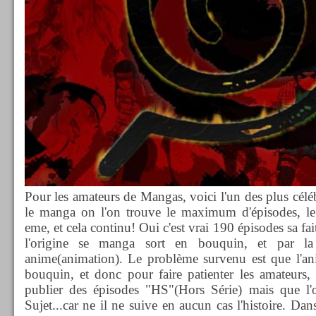
Pour les amateurs de Mangas, voici l'un des plus célé
le manga on l'on trouve le maximum d'épisodes, le 
eme, et cela continu! Oui c'est vrai 190 épisodes sa fai
l'origine se manga sort en bouquin, et par la
anime(animation). Le problème survenu est que l'ani
bouquin, et donc pour faire patienter les amateurs,
publier des épisodes "HS"(Hors Série) mais que l'
Sujet...car ne il ne suive en aucun cas l'histoire. Da