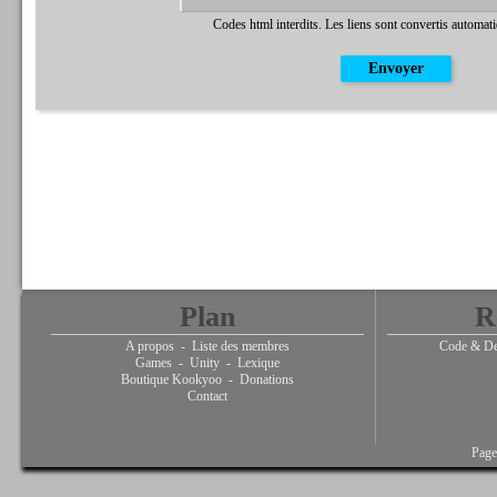
Codes html interdits. Les liens sont convertis automat
Plan
R
A propos
-
Liste des membres
Code & De
Games
-
Unity
-
Lexique
Boutique Kookyoo
-
Donations
Contact
Page