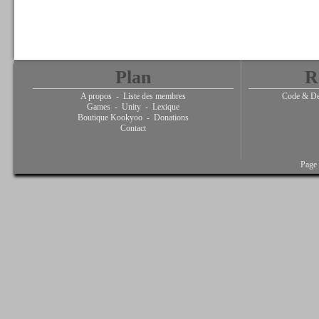
Plan
R
A propos
-
Liste des membres
Code & De
Games
-
Unity
-
Lexique
Boutique Kookyoo
-
Donations
Contact
Page 