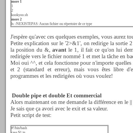
more 1
1
2
kookyoo.sh
more 2
ls: /NEXISTEPAS: Aucun fichier ou répertoire de ce type
J'espère qu'avec ces quelques exemples, vous aurez tou
Petite explication sur le '2>&1', on redirige la sortie 2
la position du &,
avant
le 1, il fait ce qu'on lui d
redirigée vers le fichier nommé 1 et met la tâche en b
Moi oui ^^, et cela fonctionne pour n'importe quelles so
et 2 (standard et erreur), mais vous êtes libre d'
programmes et les redirigées où vous voulez!
Double pipe et double Et commercial
Alors maintenant on me demande la différence en le ||
Je sais que ça avori avec le exit et sa valeur.
Petit script de test:
#!/bin/bash
case $1 in