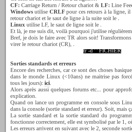
CF:
Carriage Return / Retour chariot &
LF:
Line Feed
Windows
utilise
CRLF
pour ces retours à la ligne, il 
retour chariot et le saut de ligne à la suite soit le
.
Linux
utilise LF, le saut de ligne soit le
.
Et là, je me suis dit, voilà pourquoi j'utilise régulièreme
Bref, je dois le faire avec TR alors soit! Transformon
virer le retour chariot (CR), .
tr -d ' ' FICHIER
Sorties standards et erreurs
Encore des recherches, car ce sont des choses basiqu
dans le monde Linux (<10ans) ne maitrise pas forc
tous les jours):
ici
.
Alors après aussi quelques forums etc... pour approfo
explication.
Quand on lance un programme en console sous Linux, 
dans la console (sortie standard et erreur). Soit, mais ç
La sortie standard et la sortie standard du programme,
fonctionne correctement, elle est symbolisé par le 1, où
Les erreurs arrivent en suivant avec le 2, seconde sorti