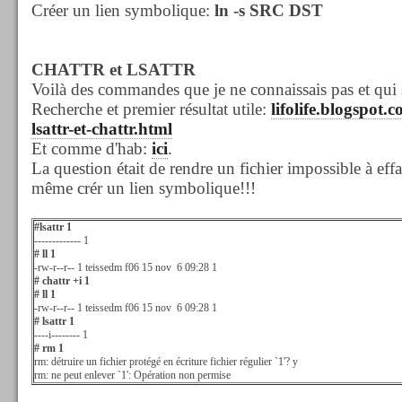
Créer un lien symbolique:
ln -s SRC DST
CHATTR et LSATTR
Voilà des commandes que je ne connaissais pas et qui so
Recherche et premier résultat utile:
lifolife.blogspot.
lsattr-et-chattr.html
Et comme d'hab:
ici
.
La question était de rendre un fichier impossible à ef
même crér un lien symbolique!!!
#lsattr 1
------------- 1
# ll 1
-rw-r--r-- 1 teissedm f06 15 nov 6 09:28 1
# chattr +i 1
# ll 1
-rw-r--r-- 1 teissedm f06 15 nov 6 09:28 1
# lsattr 1
----i-------- 1
# rm 1
rm: détruire un fichier protégé en écriture fichier régulier `1'? y
rm: ne peut enlever `1': Opération non permise