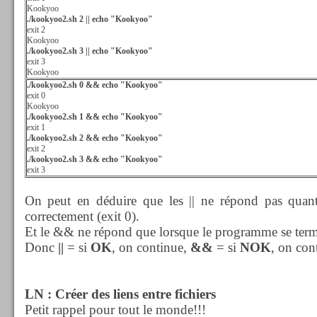
Kookyoo
./kookyoo2.sh 2 || echo "Kookyoo"
exit 2
Kookyoo
./kookyoo2.sh 3 || echo "Kookyoo"
exit 3
Kookyoo
./kookyoo2.sh 0 && echo "Kookyoo"
exit 0
Kookyoo
./kookyoo2.sh 1 && echo "Kookyoo"
exit 1
./kookyoo2.sh 2 && echo "Kookyoo"
exit 2
./kookyoo2.sh 3 && echo "Kookyoo"
exit 3
On peut en déduire que les || ne répond pas quan
correctement (exit 0).
Et le && ne répond que lorsque le programme se term
Donc
||
= si
OK
, on continue,
&&
= si
NOK
, on con
LN : Créer des liens entre fichiers
Petit rappel pour tout le monde!!!