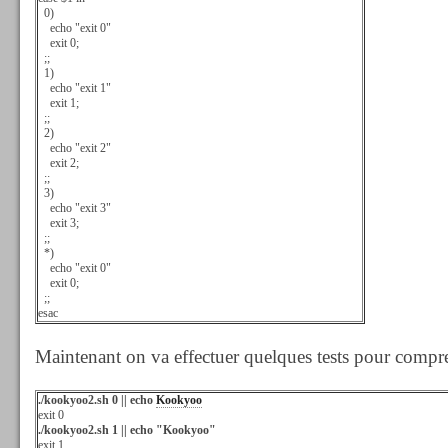
0)
echo "exit 0"
exit 0;
;;
1)
echo "exit 1"
exit 1;
;;
2)
echo "exit 2"
exit 2;
;;
3)
echo "exit 3"
exit 3;
;;
*)
echo "exit 0"
exit 0;
;;
esac
Maintenant on va effectuer quelques tests pour compr
./kookyoo2.sh 0 || echo
Kookyoo
exit 0
./kookyoo2.sh 1 || echo "Kookyoo"
exit 1