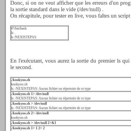
Donc, si on ne veut afficher que les erreurs d'un prog
la sortie standard dans le vide (/dev/null) .
On récapitule, pour tester en live, vous faîtes un script 
#!/bin/bash
ls .
ls /NEXISTEPAS
En l'exécutant, vous aurez la sortie du premier ls qui 
le second.
./kookyoo.sh
kookyoo.sh
ls: /NEXISTEPAS: Aucun fichier ou répertoire de ce type
./kookyoo.sh 1> /dev/null
ls: /NEXISTEPAS: Aucun fichier ou répertoire de ce type
./kookyoo.sh > /dev/null
ls: /NEXISTEPAS: Aucun fichier ou répertoire de ce type
./kookyoo.sh 2> /dev/null
kookyoo.sh
./kookyoo.sh > /dev/null 2>&1
./kookyoo.sh 1> 1 2> 2