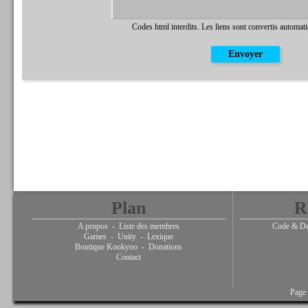
Codes html interdits. Les liens sont convertis automat
Plan
R
A propos
-
Liste des membres
Code & De
Games
-
Unity
-
Lexique
Boutique Kookyoo
-
Donations
Contact
Page 