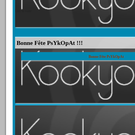
Lire la suite
Bonne Fête PsYkOpAt !!!
Bonne Fête PsYkOpAt