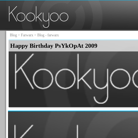
Blog
>
Farwarx
> Blog - farwarx
Happy Birthday PsYkOpAt 2009