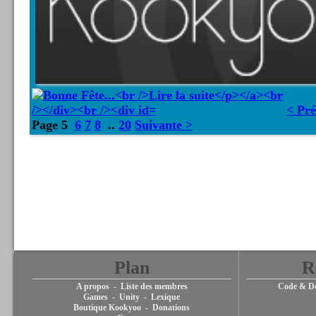
< Pré
Page 5
6
7
8
..
20
Suivante >
Plan
R
A propos
-
Liste des membres
Code & De
Games
-
Unity
-
Lexique
Boutique Kookyoo
-
Donations