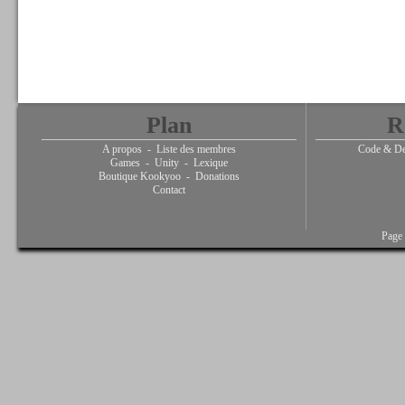
Plan
R
A propos
-
Liste des membres
Code & De
Games
-
Unity
-
Lexique
Boutique Kookyoo
-
Donations
Contact
Page 