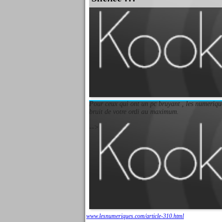
Pour ceux qui ont un pc bruyant , les numeriqu
bruit de votre ordi au maximum.
-->
www.lesnumeriques.com/article-310.html