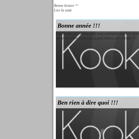
Bonne lecture ^^
Lire la suite
Bonne année !!!
Salut à tous je voulais juste vous souhaiter une très bo
on se verra les weekends quand même), et à bientôt !!!!
Ben rien à dire quoi !!!