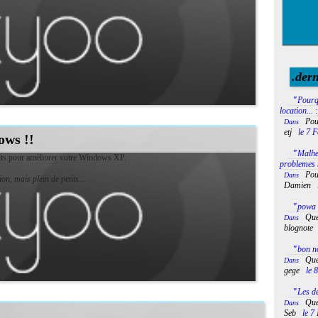
.der
"
Pourq
location... 
Pou
Dans
etj
le 7 F
ows !!
"
Malh
uits pour amèliorer votre Windows XP.
problemes m
Pou
Dans
on, mais plein de petits...
Damien
"
powa 
Que
Dans
blognote
"
bon no
Que
Dans
gege
le 
"
Les de
Que
Dans
Seb
le 7