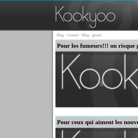
Blog
>
Gerard
> Blog - gerard
Pour les fumeurs!!! on risque g
alors c'est un petit film qui m'a fait parvenir un pote (a
Pour ceux qui aiment les nouv
Pour voir des nouveautés il faut se diriger au CES ( Co
ans.