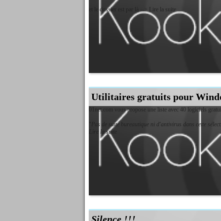
et le dossier est par là -->
Lire la suite
Utilitaires gratuits pour Wind
01net.com vous propose une liste avec 40 logiciels grat
"
Pas de suite bureautique ni d'antivirus dans cette sélecti
Lire la suite
Silence !!!