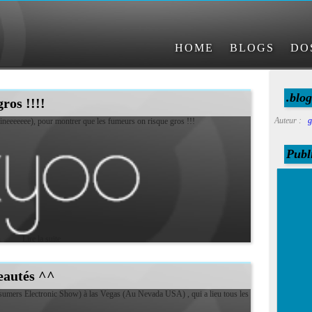
HOME
BLOGS
DO
.blo
ros !!!!
Auteur :
g
ntoineeeeeee), pour montrer que les fumeurs on risque gros !!!
Publi
Lire la suite
eautés ^^
nsumers Electronic Show) à las Vegas (Au Nevada USA) , qui a lieu tous les