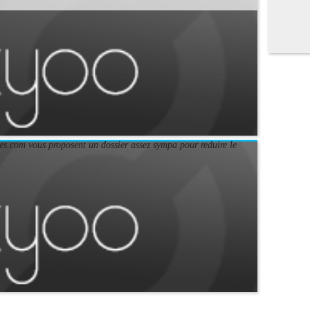
es.com vous proposent un dossier assez sympa pour reduire le