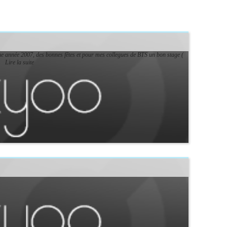
nne année 2007, des bonnes fêtes et pour mes collegues de BTS un bon stage (
Lire la suite