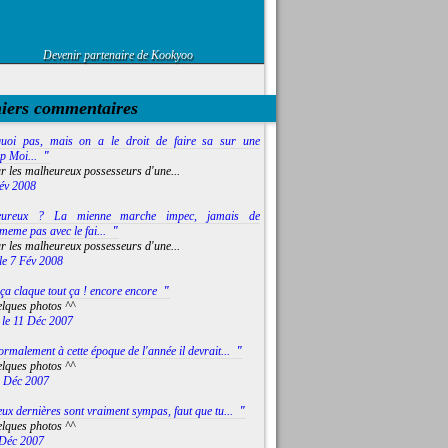
Devenir partenaire de Kookyoo
niers commentaires
uoi pas, mais on a le droit de faire sa sur une
:p Moi...
"
r les malheureux possesseurs d'une...
év 2008
eureux ? La mienne marche impec, jamais de
eme pas avec le fai...
"
r les malheureux possesseurs d'une...
le 7 Fév 2008
ça claque tout ça ! encore encore
"
lques photos ^^
le 11 Déc 2007
rmalement à cette époque de l'année il devrait...
"
lques photos ^^
8 Déc 2007
ux dernières sont vraiment sympas, faut que tu...
"
lques photos ^^
 Déc 2007