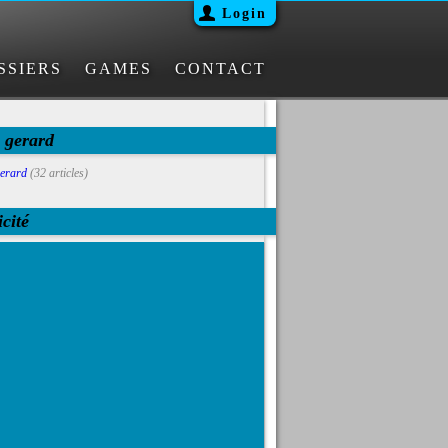
Login
SSIERS
GAMES
CONTACT
g gerard
erard
(32 articles)
cité