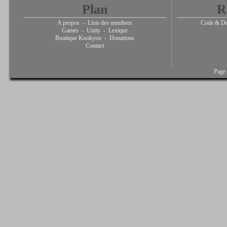
Plan
R
A propos
-
Liste des membres
Code & De
Games
-
Unity
-
Lexique
Boutique Kookyoo
-
Donations
Contact
Page 