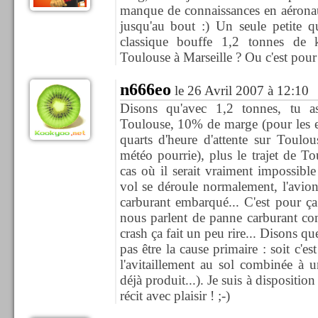
manque de connaissances en aéronau
jusqu'au bout :) Un seule petite q
classique bouffe 1,2 tonnes de k
Toulouse à Marseille ? Ou c'est pou
n666eo
le 26 Avril 2007 à 12:10
Disons qu'avec 1,2 tonnes, tu as
Toulouse, 10% de marge (pour les erre
quarts d'heure d'attente sur Toulo
météo pourrie), plus le trajet de T
cas où il serait vraiment impossibl
vol se déroule normalement, l'avio
carburant embarqué... C'est pour ça
nous parlent de panne carburant co
crash ça fait un peu rire... Disons q
pas être la cause primaire : soit c'es
l'avitaillement au sol combinée à u
déjà produit...). Je suis à dispositio
récit avec plaisir ! ;-)