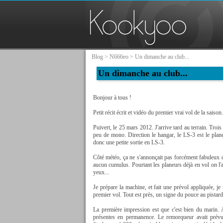
Blog
>
N666eo
> Un dimanche au club...
Un dimanche au club...
Bonjour à tous !
Petit récit écrit et vidéo du premier vrai vol de la saison.
Puivert, le 25 mars 2012. J'arrive tard au terrain. Trois
peu de mono. Direction le hangar, le LS-3 est le plan
donc une petite sortie en LS-3.
Côté météo, ça ne s'annonçait pas forcément fabuleux 
aucun cumulus. Pourtant les planeurs déjà en vol on l'a
yeux...
Je prépare la machine, et fait une prévol appliquée, je 
premier vol. Tout est près, un signe du pouce au pistar
La première impression est que c'est bien du marin. 
présentes en permanence. Le remorqueur avait prévu