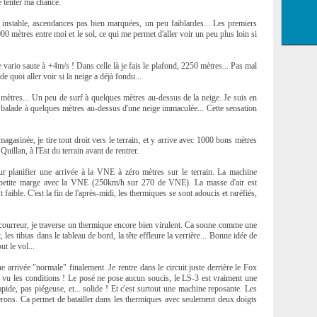
e tenter ma chance.
 instable, ascendances pas bien marquées, un peu faiblardes... Les premiers
000 mètres entre moi et le sol, ce qui me permet d'aller voir un peu plus loin si
le vario saute à +4m/s ! Dans celle là je fais le plafond, 2250 mètres... Pas mal
quoi aller voir si la neige a déjà fondu...
 mètres... Un peu de surf à quelques mètres au-dessus de la neige. Je suis en
e me balade à quelques mètres au-dessus d'une neige immaculée... Cette sensation
magasinée, je tire tout droit vers le terrain, et y arrive avec 1000 bons mètres
Quillan, à l'Est du terrain avant de rentrer.
pour planifier une arrivée à la VNE à zéro mètres sur le terrain. La machine
ne petite marge avec la VNE (250km/h sur 270 de VNE). La masse d'air est
faible. C'est la fin de l'après-midi, les thermiques se sont adoucis et raréfiés,
 courreur, je traverse un thermique encore bien virulent. Ca sonne comme une
 les tibias dans le tableau de bord, la tête effleure la verrière... Bonne idée de
ut le vol...
ne arrivée "normale" finalement. Je rentre dans le circuit juste derrière le Fox
ol vu les conditions ! Le posé ne pose aucun soucis, le LS-3 est vraiment une
pide, pas piégeuse, et... solide ! Et c'est surtout une machine reposante. Les
lerons. Ca permet de batailler dans les thermiques avec seulement deux doigts