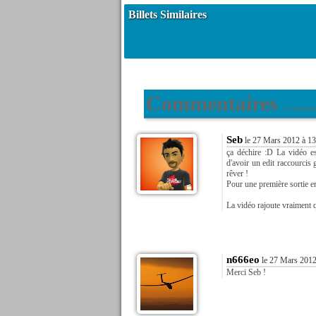
Billets Similaires
Commentaires
2 commenta
Seb
le 27 Mars 2012 à 13
ça déchire :D La vidéo es
d'avoir un edit raccourcis
rêver !
Pour une première sortie en
La vidéo rajoute vraiment 
n666eo
le 27 Mars 2012
Merci Seb !