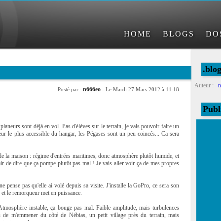
HOME
BLOGS
DO
.blo
Auteur :
n
n666eo
Posté par :
- Le Mardi 27 Mars 2012 à 11:18
Publ
 planeurs sont déjà en vol. Pas d'élèves sur le terrain, je vais pouvoir faire un
eur le plus accessible du hangar, les Pégases sont un peu coincés... Ca sera
de la maison : régime d'entrées maritimes, donc atmosphère plutôt humide, et
ir de dire que ça pompe plutôt pas mal ! Je vais aller voir ça de mes propres
ne pense pas qu'elle ai volé depuis sa visite. J'installe la GoPro, ce sera son
d et le remorqueur met en puissance.
Atmosphère instable, ça bouge pas mal. Faible amplitude, mais turbulences
 de m'emmener du côté de Nébias, un petit village près du terrain, mais