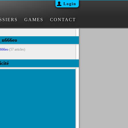
Login
SSIERS
GAMES
CONTACT
g n666eo
666eo
(57 articles)
icité