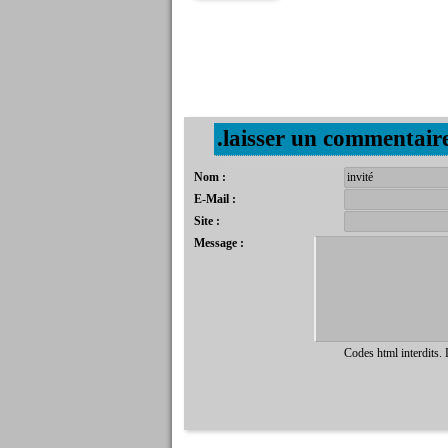
.laisser un commentair
Nom :
E-Mail :
Site :
Message :
Codes html interdits.