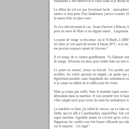
finalement à 300 mètres/sol le vario saute et je décide d
Le début du vol est pas forcément facile : atmosphère
mètres se font prier. Puis finalement, j'arrive à mettre 1
la masse d'air est plus verte.
Et c'est effectivement le cas. Avant d'arriver à Bélesta, 
pour un mois de Mars et un régime marin... Largement de 
Le point de virage se fera donc sur le St Barth, à 2000
tee-shirt, je suis parti du terrain il faisait 20°C, et j
me procure toujours autant de frissons !
Il est temps de se rentrer gentillement. Vu l'altitude em
de marge. Décision est donc prise d'aller faire un tour à 
Le point est tourné, retour au bercail. J'en profite 
accélère, les volets passent en négatif, on garde u
légèrement instable, mais l'amplitude des turbulences est 
et je coupe au milieu de la vallée pour les éviter.
Mais ça n'aura pas suffit. Sans le moindre signe avant
détonation dans la machine. Je suis projetté vers le haut,
s'être sanglé serré pour éviter de subir les turbulences to
La machine va bien, j'ai réduit la vitesse, on va faire u
Delta, qui est allé à Castelnaudary aujourd'hui. Joli v
super machine. Agréable autant en vol lent qu'en vol ra
flapperons lui confère une très bonne efficacité aux ai
sur le manche... Un régal !