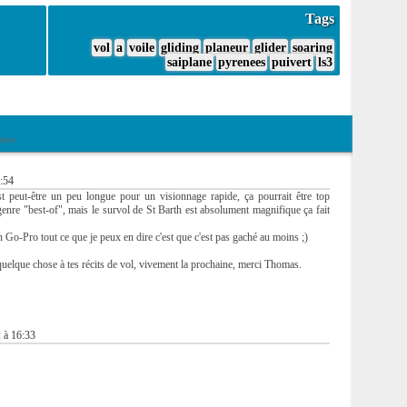
Tags
vol
a
voile
gliding
planeur
glider
soaring
saiplane
pyrenees
puivert
ls3
ires
:54
t peut-être un peu longue pour un visionnage rapide, ça pourrait être top
 genre "best-of", mais le survol de St Barth est absolument magnifique ça fait
 Go-Pro tout ce que je peux en dire c'est que c'est pas gaché au moins ;)
quelque chose à tes récits de vol, vivement la prochaine, merci Thomas.
 à 16:33