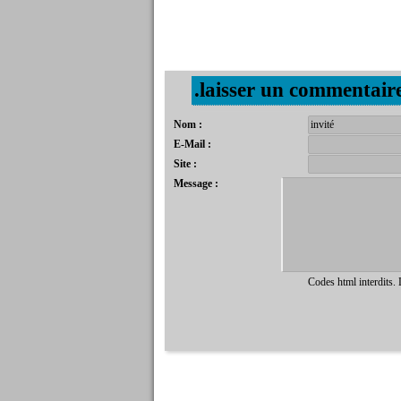
.laisser un commentair
Nom :
E-Mail :
Site :
Message :
Codes html interdits.