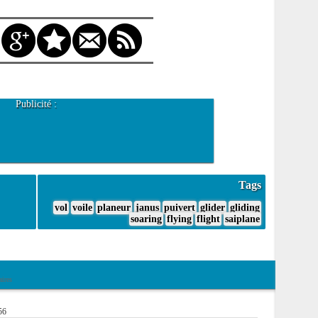
Publicité :
Tags
vol
voile
planeur
janus
puivert
glider
gliding
soaring
flying
flight
saiplane
ires
56