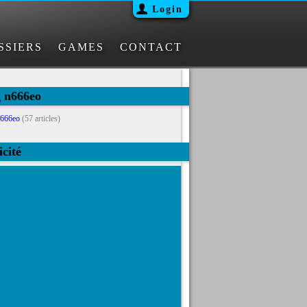
Login
SSIERS
GAMES
CONTACT
g n666eo
666eo
(57 articles)
icité