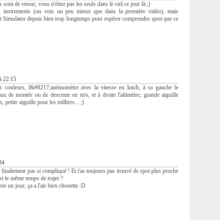
sont de retour, vous n'étiez pas les seuls dans le ciel ce jour là ;)
s instruments (on vois un peu mieux que dans la première vidéo), mais
ght Simulator depuis bien trop longtemps pour espérer comprendre quoi que ce
à 22:15
es couleurs, l&#8217;anémomètre avec la vitesse en km/h, à sa gauche le
ux de montée ou de descente en m/s, et à droite l'altimètre, grande aiguille
 petite aiguille pour les milliers... ;)
04
 finalement pas si compliqué ! Et t'as toujours pas trouvé de spot plus proche
st le même temps de trajet ?
ste un jour, ça a l'air bien chouette :D