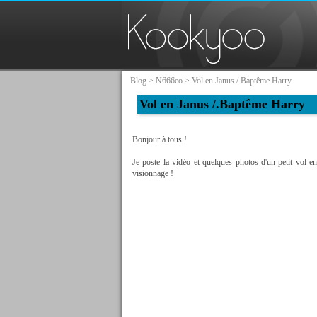
Blog
>
N666eo
> Vol en Janus /.Baptême Harry
Vol en Janus /.Baptême Harry
Bonjour à tous !
Je poste la vidéo et quelques photos d'un petit vol e
visionnage !