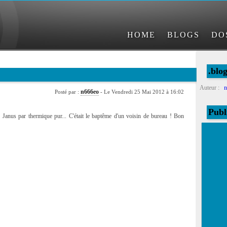
HOME
BLOGS
DO
.blo
Auteur :
n
n666eo
Posté par :
- Le Vendredi 25 Mai 2012 à 16:02
Publ
n Janus par thermique pur... C'était le baptême d'un voisin de bureau ! Bon