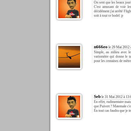
On sent que les beaux jours 
C'est amusant de voir le
décidément j'ai arrêté Fli
soit à tout ce bodel :p
n666eo
le 29 Mai 2012 
Simple, au milieu avec l
variomètre qui donne le ta
pour les centaines de mètres,
Seb
le 31 Mai 2012 à 13:
En effet, rudimentaire mais
que Puivert ? Matemale c'e
En tout cas faudra que je te