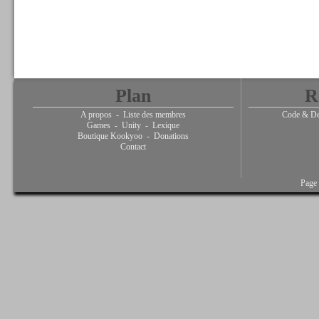
Plan
R
A propos
-
Liste des membres
Code & De
Games
-
Unity
-
Lexique
Boutique Kookyoo
-
Donations
Contact
Page 