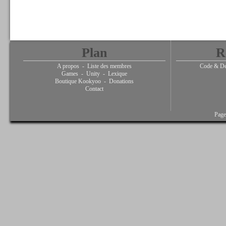
Plan
R
A propos
-
Liste des membres
Code & De
Games
-
Unity
-
Lexique
Boutique Kookyoo
-
Donations
Contact
Page