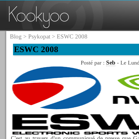
Blog
>
Psykopat
> ESWC 2008
ESWC 2008
Seb
Posté par :
- Le Lund
C'est au travers d'un communiqué de presse que Ga