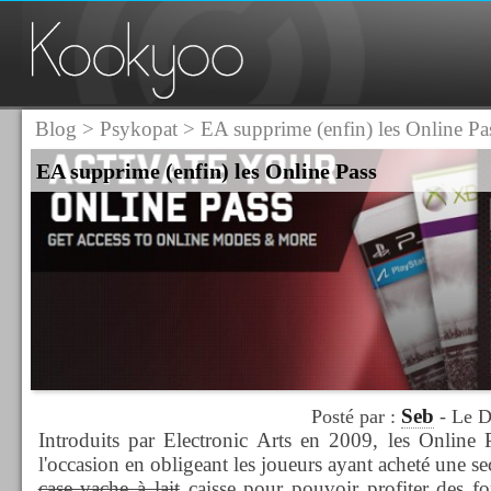
Blog
>
Psykopat
> EA supprime (enfin) les Online Pa
EA supprime (enfin) les Online Pass
Seb
Posté par :
- Le D
Introduits par Electronic Arts en 2009, les Online 
l'occasion en obligeant les joueurs ayant acheté une s
case
vache à lait
caisse pour pouvoir profiter des fo