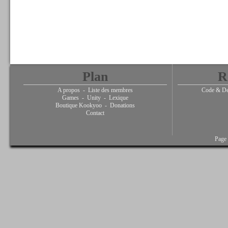
Plan
R
A propos
-
Liste des membres
Code & De
Games
-
Unity
-
Lexique
Boutique Kookyoo
-
Donations
Contact
Page 