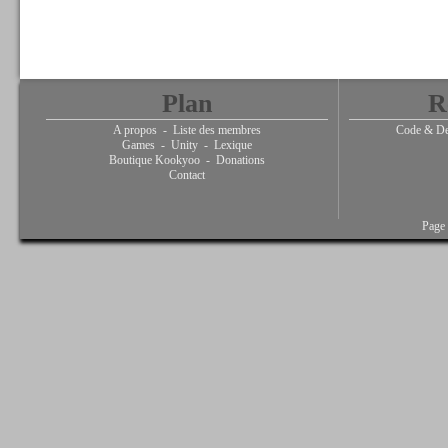
Plan
R
A propos
-
Liste des membres
Code & De
Games
-
Unity
-
Lexique
Boutique Kookyoo
-
Donations
Contact
Page 