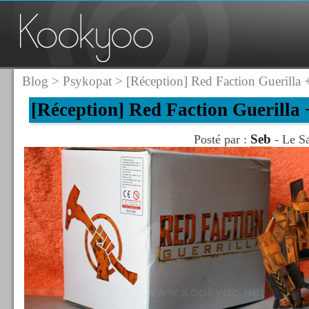
Blog
>
Psykopat
> [Réception] Red Faction Guerilla +
[Réception] Red Faction Guerilla 
Seb
Posté par :
- Le Sa