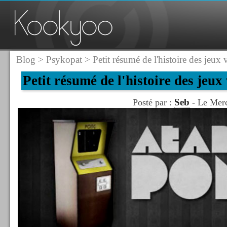
Blog
>
Psykopat
> Petit résumé de l'histoire des jeux 
Petit résumé de l'histoire des jeux
Seb
Posté par :
- Le Merc