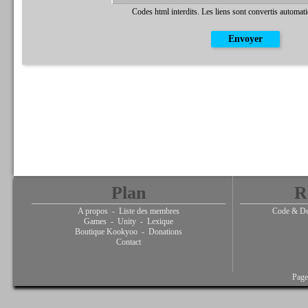
Codes html interdits. Les liens sont convertis automat
Plan
R
A propos
-
Liste des membres
Code & De
Games
-
Unity
-
Lexique
Boutique Kookyoo
-
Donations
Contact
Page