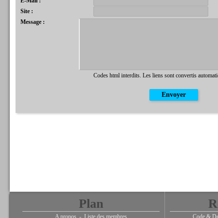
E-Mail :
Site :
Message :
Codes html interdits. Les liens sont convertis automat
Plan
R
A propos
-
Liste des membres
Code & De