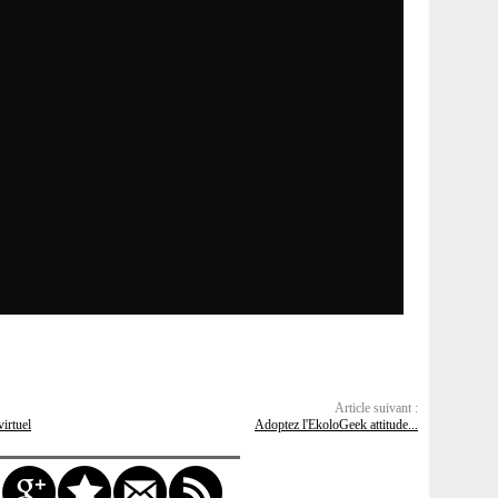
Article suivant :
irtuel
Adoptez l'EkoloGeek attitude...