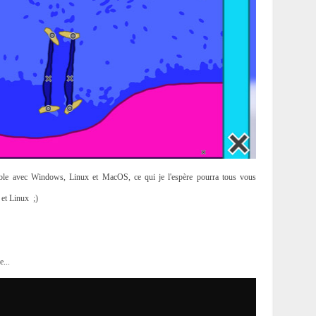
atible avec Windows, Linux et MacOS, ce qui je l'espère pourra tous vous
 et Linux ;)
e...