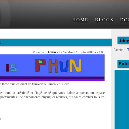
HOME
BLOGS
DO
.blo
!
Auteur :
T
Tonio
Posté par :
- Le Vendredi 13 Juin 2008 à 21:03
Publ
 thèse d'un étudiant de l'université Umeå, en suède.
 toute la créativité et l'ingéniosité qui vous habite à travers un espace
ortements et de phénomènes physiques réalistes, qui saura combler tous les
es