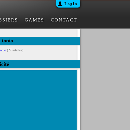
Login
SSIERS
GAMES
CONTACT
g tonio
onio
(27 articles)
icité