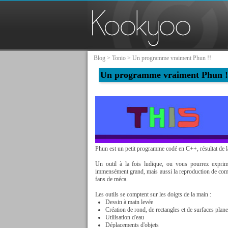
Blog
>
Tonio
> Un programme vraiment Phun !!
Un programme vraiment Phun !
Phun est un petit programme codé en C++, résultat de la
Un outil à la fois ludique, ou vous pourrez exprimer
immensément grand, mais aussi la reproduction de comp
fans de méca.
Les outils se comptent sur les doigts de la main :
Dessin à main levée
Création de rond, de rectangles et de surfaces plan
Utilisation d'eau
Déplacements d'objets