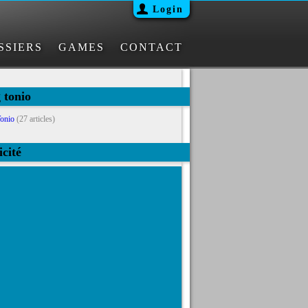
Login
SSIERS
GAMES
CONTACT
g tonio
onio
(27 articles)
icité