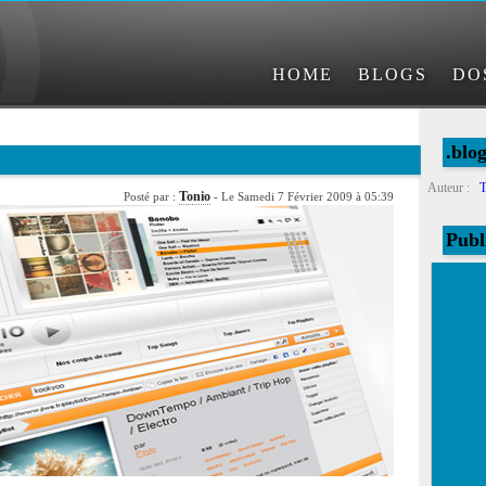
HOME
BLOGS
DO
.blo
Auteur :
T
Tonio
Posté par :
- Le Samedi 7 Février 2009 à 05:39
Publ