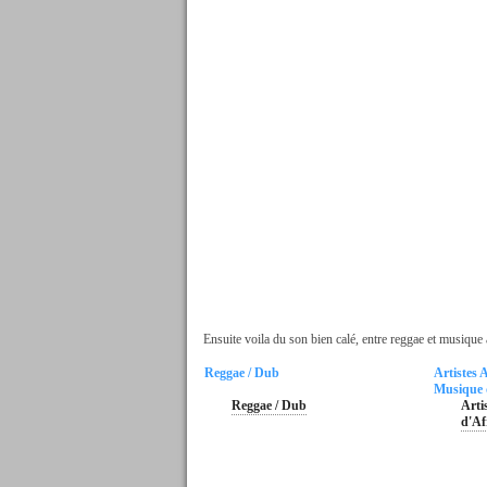
Ensuite voila du son bien calé, entre reggae et musique 
Reggae / Dub
Artistes A
Musique 
Reggae / Dub
Art
d'Af