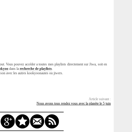
tout. Vous pouvez accéder a toutes mes playlists directement sur Jiwa, soit en
okyoo
dans la
recherche de playlists
.
e son avec les autres kookyoonautes ou jiwers.
Article suivant :
Nous avons tous rendez vous avec la planète le 5 juin