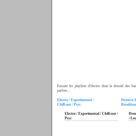
Ensuite les playlists d'electro dont la densité des b
parfois...
Electro / Experimental /
Drum'n Ba
Chill-out / Psyc
Breakbeat
Electro / Experimental / Chill-out /
Drum
Psyc
/ Lo