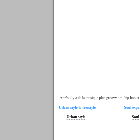
Après il y a de la musique plus groovy : du hip hop et 
Urban style & freestyle
Soul expe
Urban style
Soul