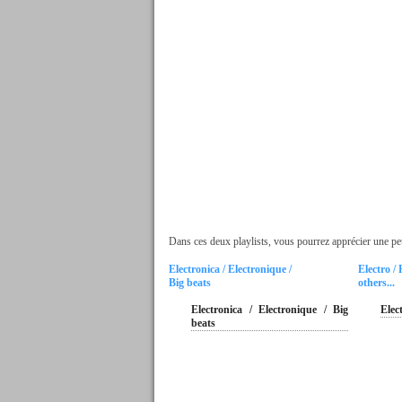
Dans ces deux playlists, vous pourrez apprécier une petit
Electronica / Electronique /
Electro /
Big beats
others...
Electronica / Electronique / Big
Elec
beats