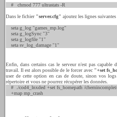
# chmod 777 ultrastats -R
Dans le fichier
"server.cfg"
ajoutez les lignes suivantes 
seta g_log "games_mp.log"
seta g_logSync "3"
seta g_logfile "1"
seta sv_log_damage "1"
Enfin, dans certains cas le serveur n'est pas capable d
travail. Il est alors possible de le forcer avec
"+set fs_
user de cette option en cas de doute, sinon vos log
répertoire et vous ne pourrez récupérer les données.
# ./cod4_lnxded +set fs_homepath /chemincomplet/c
+map mp_crash