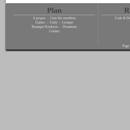
Plan
R
A propos
-
Liste des membres
Code & De
Games
-
Unity
-
Lexique
Boutique Kookyoo
-
Donations
Contact
Page 