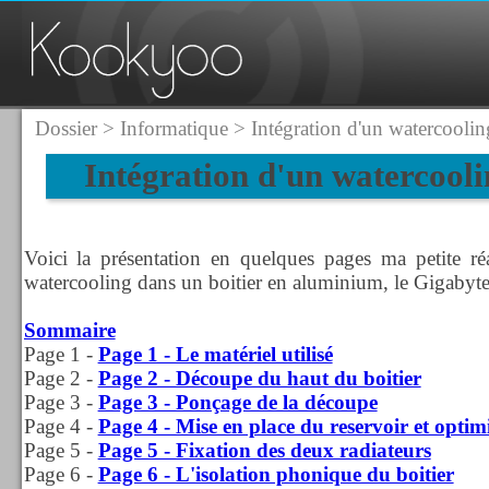
Dossier
>
Informatique
> Intégration d'un watercoolin
Intégration d'un watercooli
Voici la présentation en quelques pages ma petite réal
watercooling dans un boitier en aluminium, le Gigabyt
Sommaire
Page 1 -
Page 1 - Le matériel utilisé
Page 2 -
Page 2 - Découpe du haut du boitier
Page 3 -
Page 3 - Ponçage de la découpe
Page 4 -
Page 4 - Mise en place du reservoir et optim
Page 5 -
Page 5 - Fixation des deux radiateurs
Page 6 -
Page 6 - L'isolation phonique du boitier