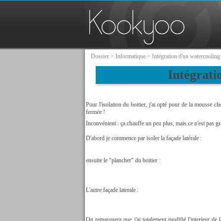
Dossier
>
Informatique
> Intégration d'un watercooling 
Intégrati
Pour l'isolation du boitier, j'ai opté pour de la mousse 
fermée !
Inconvénient : ça chauffe un peu plus, mais ce n'est pas gr
D'abord je commence par isoler la façade latérale :
ensuite le "plancher" du boitier :
L'autre façade laterale :
On remarquera que j'ai totalement modifié l'interieur de 