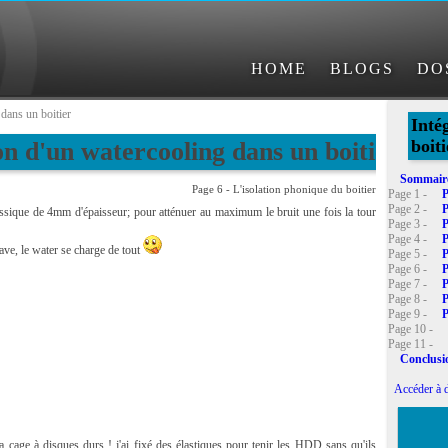
HOME
BLOGS
DO
dans un boitier
Inté
boiti
on d'un watercooling dans un boitier
Sommair
Page 6 - L'isolation phonique du boitier
Page 1 -
P
Page 2 -
P
classique de 4mm d'épaisseur; pour atténuer au maximum le bruit une fois la tour
Page 3 -
P
Page 4 -
P
ave, le water se charge de tout
Page 5 -
P
Page 6 -
P
Page 7 -
P
Page 8 -
P
Page 9 -
P
Page 10 -
Page 11 -
Conclusi
Accéder à d
la cage à disques durs ! j'ai fixé des élastiques pour tenir les HDD sans qu'ils