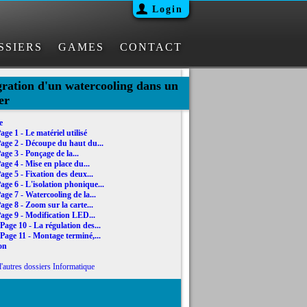
Login
SSIERS
GAMES
CONTACT
gration d'un watercooling dans un
er
e
age 1 - Le matériel utilisé
age 2 - Découpe du haut du...
age 3 - Ponçage de la...
age 4 - Mise en place du...
age 5 - Fixation des deux...
age 6 - L'isolation phonique...
age 7 - Watercooling de la...
age 8 - Zoom sur la carte...
age 9 - Modification LED...
Page 10 - La régulation des...
Page 11 - Montage terminé,...
on
'autres dossiers Informatique