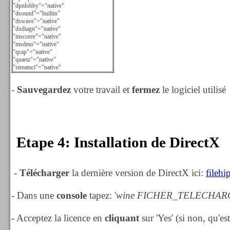
"dpnlobby"="native"
"dsound"="builtin"
"dswave"="native"
"dxdiagn"="native"
"mscoree"="native"
"msdmo"="native"
"qcap"="native"
"quartz"="native"
"streamci"="native"
-
Sauvegardez
votre travail et
fermez
le logiciel utilisé
Etape 4: Installation de DirectX
-
Télécharger
la dernière version de DirectX ici:
fileh
- Dans une
console
tapez: '
wine FICHER_TELECHAR
- Acceptez la licence en
cliquant
sur 'Yes' (si non, qu'es