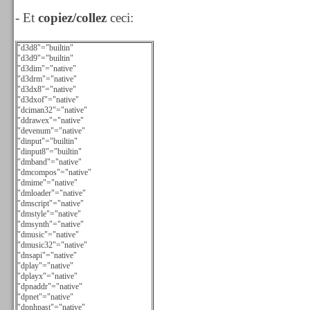
- Et
copiez/collez
ceci:
"d3d8"="builtin"
"d3d9"="builtin"
"d3dim"="native"
"d3drm"="native"
"d3dx8"="native"
"d3dxof"="native"
"dciman32"="native"
"ddrawex"="native"
"devenum"="native"
"dinput"="builtin"
"dinput8"="builtin"
"dmband"="native"
"dmcompos"="native"
"dmime"="native"
"dmloader"="native"
"dmscript"="native"
"dmstyle"="native"
"dmsynth"="native"
"dmusic"="native"
"dmusic32"="native"
"dnsapi"="native"
"dplay"="native"
"dplayx"="native"
"dpnaddr"="native"
"dpnet"="native"
"dpnhpast"="native"