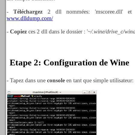
-
Téléchargez
2 dll nommées:
'mscoree.dll' et 
www.dlldump.com/
-
Copiez
ces 2 dll dans le d
ossier :
'
~
/.wine/drive_c/wi
Etape 2: Configuration de Wine
- Tapez dans une
console
en tant que simple utilisateur: 