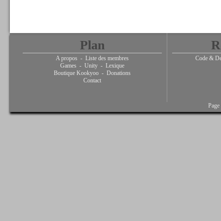
Plan
R
A propos
-
Liste des membres
Code & De
Games
-
Unity
-
Lexique
Boutique Kookyoo
-
Donations
Contact
Page 