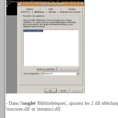
- Dans l'
onglet
'Bibliothèques', ajoutez les 2 dll téléch
'mscoree.dll' et 'streamci.dll'