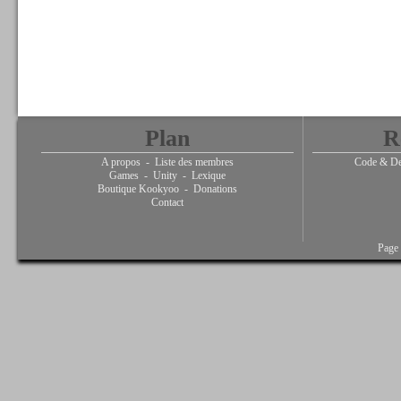
Plan
R
A propos
-
Liste des membres
Code & De
Games
-
Unity
-
Lexique
Boutique Kookyoo
-
Donations
Contact
Page 