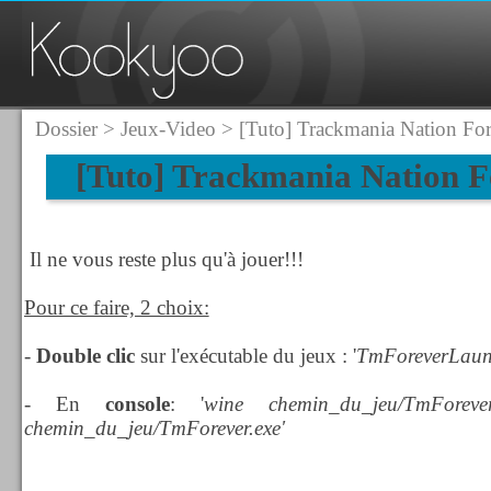
Dossier
>
Jeux-Video
> [Tuto] Trackmania Nation For
[Tuto] Trackmania Nation F
Il ne vous reste plus qu'à jouer!!!
Pour ce faire, 2 choix:
-
Double clic
sur l'exécutable du jeux : '
TmForeverLaunc
- En
console
: '
wine chemin_du_jeu/
TmForever
chemin_du_jeu/
TmForever.ex
e'