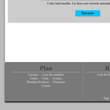
Codes html interdits. Les liens sont convertis automat
Plan
R
A propos
-
Liste des membres
Code & De
Games
-
Unity
-
Lexique
Boutique Kookyoo
-
Donations
Contact
Page 