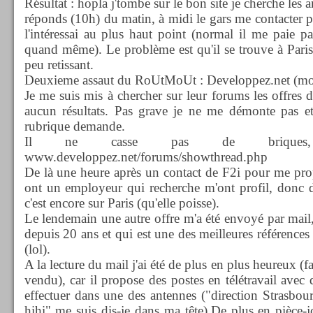
Résultat :
hopla
j'tombe sur le bon site je cherche les 
réponds (10h) du matin, à midi le gars me contacter 
l'intéressai au plus haut point (normal il me
paie
pa
quand même). Le problème est qu'il se trouve à Paris 
peu retissant.
Deuxieme assaut du RoUtMoUt : Developpez.net (mon
Je me suis mis à chercher sur leur forums les offre
aucun résultats. Pas grave je ne me démonte pas et 
rubrique demande.
Il ne casse pas de brique
www.developpez.net/forums/showthread.php
De là une heure après un contact de F2i pour me prop
ont un employeur qui recherche m'ont profil, donc de
c'est encore sur Paris (qu'elle poisse).
Le lendemain une autre offre m'a été envoyé par mail, 
depuis 20 ans et qui est une des meilleures référen
(
lol
).
A la lecture du mail j'ai été de plus en plus heureux (fa
vendu), car il propose des postes en télétravail avec
effectuer dans une des antennes ("direction Strasbou
hihi
" me suis dis-je dans ma tête).De plus en pièce