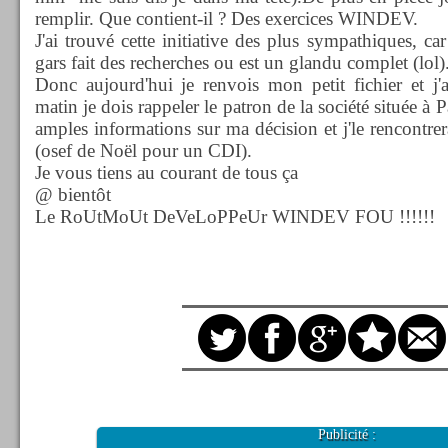
remplir. Q
ue contient-il ? Des exercices WINDEV.
J'ai trouvé cette initiative des plus
sympathiques
, ca
gars fait des recherches
ou est
un
glandu
complet (
lol
)
Donc aujourd'hui je renvois mon petit fichier et j'
matin je dois rappeler le patron de la société située à 
amples informations sur ma décision et j'le rencontre
(
osef
de
Noël
pour un CDI).
Je vous tiens au courant de tous ça
@ bientôt
Le RoUtMoUt DeVeLoPPeUr WINDEV FOU !
!
!
!
!
!
Publicité :