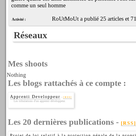
comme un seul homme
RoUtMoUt a publié 25 articles et 7
Activité :
Réseaux
Mes shoots
Nothing
Les blogs rattachés à ce compte :
Apprenti Developpeur
-
[RSS]
Les tribulations d'un apprenti développeur.
Les 20 dernières publications -
[RSS]
Projet de loi relatif à la protection pénale de la propri