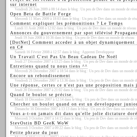
sur internet
Vendredi 26 Juin 2009 à 08:14 dans le blog : Un peu de Dev dans un monde de rése
Open Beta de Battle Forge
Mercredi 11 Mars 2009 à 18:03 dans le blog : Un peu de Dev dans un monde de rés
Comment expliquer les prémonitions ? Le Temps
Lundi 11 Août 2008 à 12:02 dans le blog : Un peu de Dev dans un monde de réseau
Annonces du gouvernement par spot télévisé Propagan
Jeudi 19 Juin 2008 à 10:36 dans le blog : Un peu de Dev dans un monde de réseau
[DotNet] Comment acceder à un objet dynamiquement 
en C#
Samedi 16 Février 2008 à 12:57 dans le blog : Apprenti Developpeur
Un Travail C'est Pas Un Beau Cadeau De Noël
Jeudi 27 Décembre 2007 à 13:25 dans le blog : Un peu de Dev dans un monde de ré
Entretiens quand tu nous tiens ^^
Mercredi 26 Décembre 2007 à 18:54 dans le blog : Un peu de Dev dans un monde d
Encore un rebondissement
Vendredi 21 Décembre 2007 à 13:36 dans le blog : Un peu de Dev dans un monde d
Une réponse, certes ce n'est pas une proposition mais 
Jeudi 20 Décembre 2007 à 21:02 dans le blog : Un peu de Dev dans un monde de ré
Quand le boulot se précise.
Mardi 18 Décembre 2007 à 12:14 dans le blog : Un peu de Dev dans un monde de r
Chercher un boulot quand on est un developpeur junio
Dimanche 16 Décembre 2007 à 13:13 dans le blog : Un peu de Dev dans un monde 
Vous a-t-on jamais dit dans qu'elle jolie dictature dor
Mercredi 3 Octobre 2007 à 14:15 dans le blog : Un peu de Dev dans un monde de r
StevOstin BD GeeK WoW
Mercredi 3 Octobre 2007 à 09:22 dans le blog : Un peu de Dev dans un monde de r
Petite phrase du jour