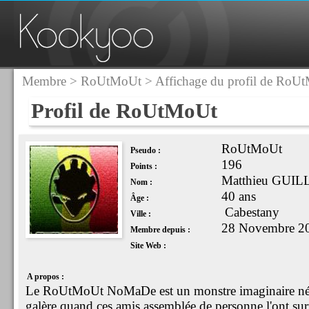
Membre
>
RoUtMoUt
> Affichage du profil de RoU
Profil de RoUtMoUt
RoUtMoUt
Pseudo :
196
Points :
Matthieu GUI
Nom :
40 ans
Âge :
Cabestany
Ville :
28 Novembre 2
Membre depuis :
Site Web :
A propos :
Le RoUtMoUt NoMaDe est un monstre imaginaire né de
galère quand ces amis assemblée de personne l'ont su