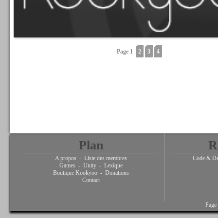
Page 1
2
3
4
Plan
R
A propos
-
Liste des membres
Code & De
Games
-
Unity
-
Lexique
Boutique Kookyoo
-
Donations
Contact
Page 