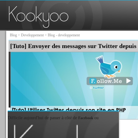
Blog
>
Developpement
> Blog - developpement
[Tuto] Envoyer des messages sur Twitter depui
Difficile aujourd'hui de passer à côté de
ou
Facebook