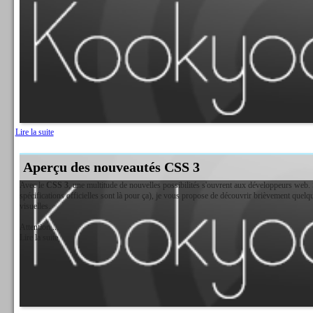
Lire la suite
Aperçu des nouveautés CSS 3
Avec le
CSS 3
, une multitude de nouvelles possibilités s'ouvrent aux développeurs web. 
spécifications officielles sont là pour ça), je vous propose de découvrir brièvement quel
visuelles.
Attention,...
Lire la suite