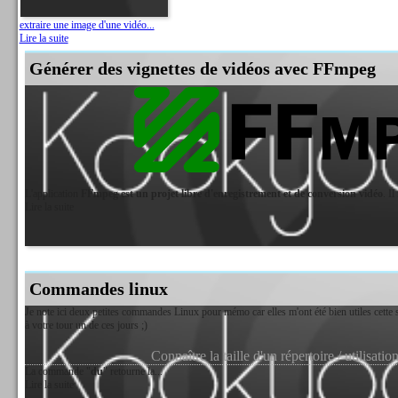
extraire une image d'une vidéo...
Lire la suite
Générer des vignettes de vidéos avec FFmpeg
L'application
FFmpeg est un projet libre d'enregistrement et de conversion vidéo
. Il
Lire la suite
Commandes linux
Je note ici deux petites commandes Linux pour mémo car elles m'ont été bien utiles cette 
à votre tour un de ces jours ;)
Connaître la taille d'un répertoire / utilisa
La commande "
du
" retourne la...
Lire la suite