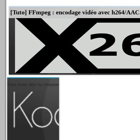
[Tuto] FFmpeg : encodage vidéo avec h264/AAC
Nous avons déjà vu comment