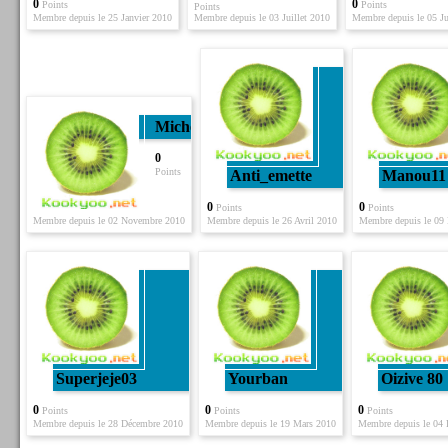
0
0
Points
Points
Points
Membre depuis le 25 Janvier 2010
Membre depuis le 03 Juillet 2010
Membre depuis le 05 Ju
Michele
0
Points
Anti_emette
Manou11
0
0
Points
Points
Membre depuis le 02 Novembre 2010
Membre depuis le 26 Avril 2010
Membre depuis le 09
Superjeje03
Yourban
Oizive 80
0
0
0
Points
Points
Points
Membre depuis le 28 Décembre 2010
Membre depuis le 19 Mars 2010
Membre depuis le 04 