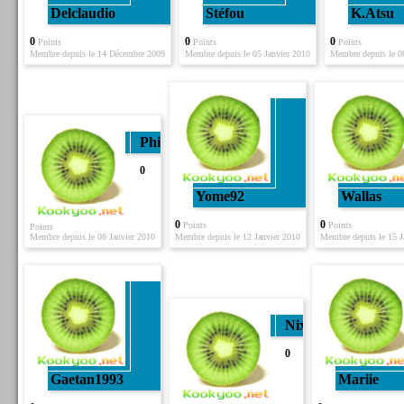
Delclaudio
Stéfou
K.atsu
0
0
0
Points
Points
Points
Membre depuis le 14 Décembre 2009
Membre depuis le 05 Janvier 2010
Membre depuis le 0
Phil
0
Yome92
Wallas
0
0
Points
Points
Points
Membre depuis le 08 Janvier 2010
Membre depuis le 12 Janvier 2010
Membre depuis le 15 J
Nixo
0
Gaetan1993
Mariie