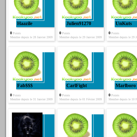
Haazile
Julien91270
UnKuts
0
0
0
Points
Points
Points
Membre depuis le 28 Janvier 2009
Membre depuis le 29 Janvier 2009
Membre depuis le 29 J
Fab$$$
CarlFight
Marlboro
0
0
0
Points
Points
Points
Membre depuis le 31 Janvier 2009
Membre depuis le 01 Février 2009
Membre depuis le 10 F