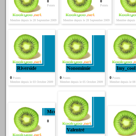
0
0
Points
Points
Membre depuis le 28 Septembre 2009
Membre depuis le 28 Septembre 2009
Membre depuis 
Riverside
Nonomimie
Imy_cool
0
0
0
Points
Points
Points
Membre depuis le 03 Octobre 2009
Membre depuis le 05 Octobre 2009
Membre depuis le 08
Mcdo
0
Valentré