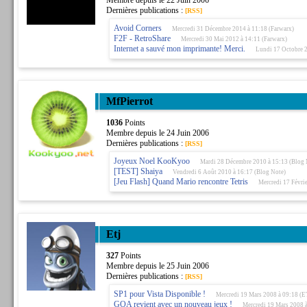
Membre depuis le 22 Juin 2006
Dernières publications :
[RSS]
Avoid Corners
Mercredi 31 Décembre 2014 à 11:18 (Farwarx)
F2F - RetroShare
Mercredi 30 Mai 2012 à 14:11 (Farwarx)
Internet a sauvé mon imprimante! Merci.
Lundi 17 Octobre 2
MfPierrot
1036
Points
Membre depuis le 24 Juin 2006
Dernières publications :
[RSS]
Joyeux Noel KooKyoo
Mardi 28 Décembre 2010 à 15:13 (Blog 
[TEST] Shaiya
Vendredi 6 Août 2010 à 16:17 (Blog Note)
[Jeu Flash] Quand Mario rencontre Tetris
Mercredi 17 Févri
Etj
327
Points
Membre depuis le 25 Juin 2006
Dernières publications :
[RSS]
SP1 pour Vista Disponible !
Mercredi 19 Mars 2008 à 09:18 (E
GOA revient avec un nouveau jeux !
Mercredi 19 Mars 2008 