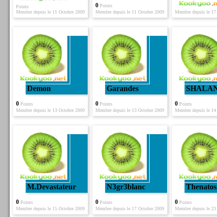
0
Points
Points
Membre depuis le 11 Octobre 2009
Membre depuis le 11 Octobre 2009
Membre depuis le 1
Demon
Garandes
SHALA
0
0
0
Points
Points
Points
Membre depuis le 13 Octobre 2009
Membre depuis le 13 Octobre 2009
Membre depuis le 14
M.devastateur
N3gr3blanc
Thenatos
0
0
0
Points
Points
Points
Membre depuis le 15 Octobre 2009
Membre depuis le 17 Octobre 2009
Membre depuis le 23