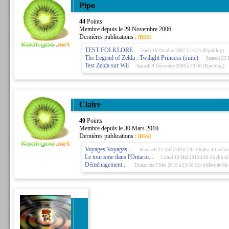
Pipo
44
Points
Membre depuis le 29 Novembre 2006
Dernières publications :
[RSS]
TEST FOLKLORE
Jeudi 18 Octobre 2007 à 14:21 (Pipoblog)
The Legend of Zelda : Twilight Princess (suite)
Samedi 23 
Test Zelda sur Wii
Samedi 9 Décembre 2006 à 23:40 (Pipoblog)
Claire
40
Points
Membre depuis le 30 Mars 2010
Dernières publications :
[RSS]
Voyages Voyages...
Mercredi 11 Août 2010 à 02:06 (En différé d
Le tourisme dans l'Ontario...
Lundi 10 Mai 2010 à 00:56 (En dif
Déménagement...
Dimanche 9 Mai 2010 à 23:58 (En différé de 6h