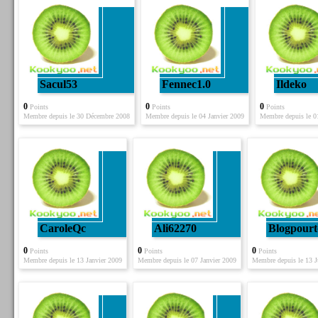
Sacul53
Fennec1.0
Ildeko
0
0
0
Points
Points
Points
Membre depuis le 30 Décembre 2008
Membre depuis le 04 Janvier 2009
Membre depuis le 0
CaroleQc
Ali62270
Blogpourt
0
0
0
Points
Points
Points
Membre depuis le 13 Janvier 2009
Membre depuis le 07 Janvier 2009
Membre depuis le 13 J