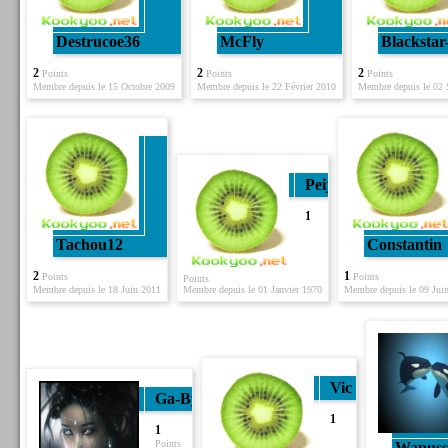
Destrucoe36
McFly
Blackstar
2
2
2
Points
Points
Points
Membre depuis le 15 Octobre 2009
Membre depuis le 22 Février 2010
Membre depuis le 02 
Peij
1
Tachou12
Constantin
2
1
Points
Points
Points
Membre depuis le 18 Juin 2011
Membre depuis le 01 Janvier 1970
Membre depuis le 09 Jui
Vic
Ga-Bye
1
1
Points
Wapuss