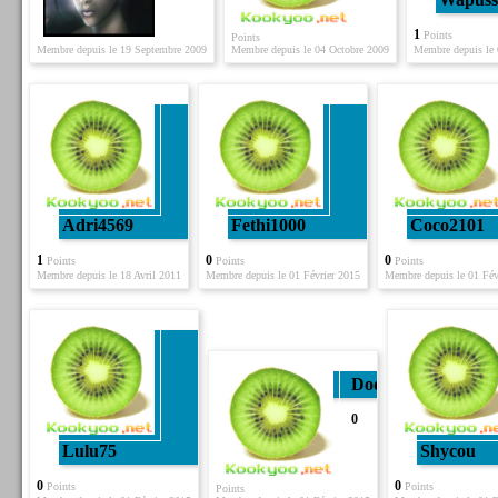
1
Points
Points
Membre depuis le 19 Septembre 2009
Membre depuis le 04 Octobre 2009
Membre depuis le 
Adri4569
Fethi1000
Coco2101
1
0
0
Points
Points
Points
Membre depuis le 18 Avril 2011
Membre depuis le 01 Février 2015
Membre depuis le 01 Fév
Dodo
0
Lulu75
Shycou
0
0
Points
Points
Points