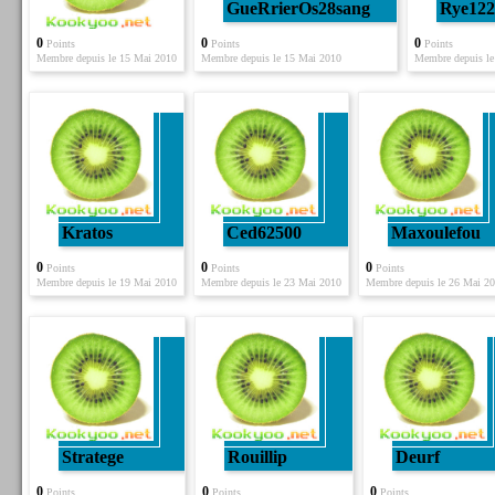
GueRrierOs28sang
Rye122
0
0
0
Points
Points
Points
Membre depuis le 15 Mai 2010
Membre depuis le 15 Mai 2010
Membre depuis le
Kratos
Ced62500
Maxoulefou
0
0
0
Points
Points
Points
Membre depuis le 19 Mai 2010
Membre depuis le 23 Mai 2010
Membre depuis le 26 Mai 2
Stratege
Rouillip
Deurf
0
0
0
Points
Points
Points