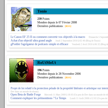
Tonio
239
Points
Membre depuis le 07 Février 2008
Dernières publications :
[RSS]
Le Canon EF 25 II ou comment convertir vos objectifs à la macro
Dimanche 5 Septembr
Achat d'un objectif ultra grand angle
Jeudi 2 Septembre 2010 à 02:40 (Blog de Tonio)
gPodder l'agrégateur de podcasts simple et efficace
Vendredi 2 Avril 2010 à 06:32 (Blog d
RoUtMoUt
196
Points
Membre depuis le 28 Novembre 2006
Dernières publications :
[RSS]
Projet de loi relatif à la protection pénale de la propriété littéraire et artistique sur inter
Dev dans un monde de réseau)
Open Beta de Battle Forge
Mercredi 11 Mars 2009 à 18:03 (Un peu de Dev dans un monde de ré
Comment expliquer les prémonitions ? Le Temps
Lundi 11 Août 2008 à 12:02 (Un peu de 