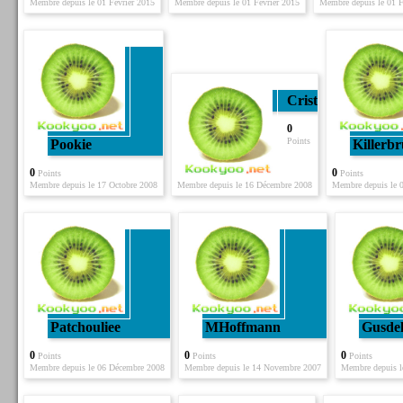
Membre depuis le 01 Février 2015
Membre depuis le 01 Février 2015
Membre depuis le 01 F
Crist59
0
Points
Pookie
Killerbr
0
0
Points
Points
Membre depuis le 17 Octobre 2008
Membre depuis le 16 Décembre 2008
Membre depuis le 
Patchouliee
MHoffmann
Gusdel
0
0
0
Points
Points
Points
Membre depuis le 06 Décembre 2008
Membre depuis le 14 Novembre 2007
Membre depuis l