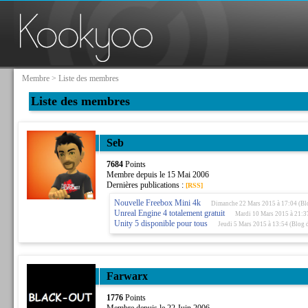
Membre
> Liste des membres
Liste des membres
Seb
7684
Points
Membre depuis le 15 Mai 2006
Dernières publications :
[RSS]
Nouvelle Freebox Mini 4k
Dimanche 22 Mars 2015 à 17:04 (Bl
Unreal Engine 4 totalement gratuit
Mardi 10 Mars 2015 à 21:3
Unity 5 disponible pour tous
Jeudi 5 Mars 2015 à 13:54 (Blog 
Farwarx
1776
Points