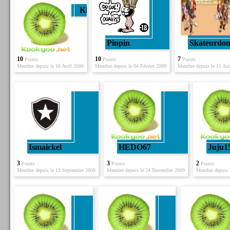
KliT
Pinpin
Skateurdo
10
10
7
Points
Points
Points
Membre depuis le 10 Avril 2008
Membre depuis le 04 Février 2009
Membre depuis le 11 Ao
Ismaickel
HEDO67
Juju1
3
3
2
Points
Points
Points
Membre depuis le 13 Septembre 2009
Membre depuis le 24 Novembre 2009
Membre depuis l