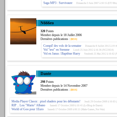
Saga MP3 : Survivaure
Dimanche 3 Juin 2007 à 18:15 (ETJ Blo
N666eo
320
Points
Membre depuis le 18 Juillet 2006
Dernières publications :
[RSS]
Compil' des vols de la semaine
Dimanche 8 Juillet 2012 à 19:
Vol "test" en Stemme
Lundi 25 Juin 2012 à 16:36 (NC22654)
Vol en Janus /.Baptême Harry
Vendredi 25 Mai 2012 à 16:02 
Dante
298
Points
Membre depuis le 14 Novembre 2007
Dernières publications :
[RSS]
Media Player Classic : pixel shaders pour les débutants!
Jeudi 29 Octobre 2009 à 10:03 
RIP .. Lou "Mario" Albano
Samedi 17 Octobre 2009 à 10:41 (Le Blog de Dante)
World of Goo pour 1Euro
Samedi 17 Octobre 2009 à 00:51 (Make Games, Not War)