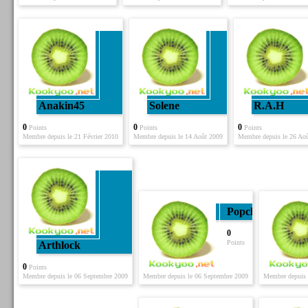
Anakin45
Solene
R.a.H
0
0
0
Points
Points
Points
Membre depuis le 21 Février 2010
Membre depuis le 14 Août 2009
Membre depuis le 26 Ao
Popcho
0
Points
Arthlock
0
Points
Membre depuis le 06 Septembre 2009
Membre depuis le 06 Septembre 2009
Membre depuis 