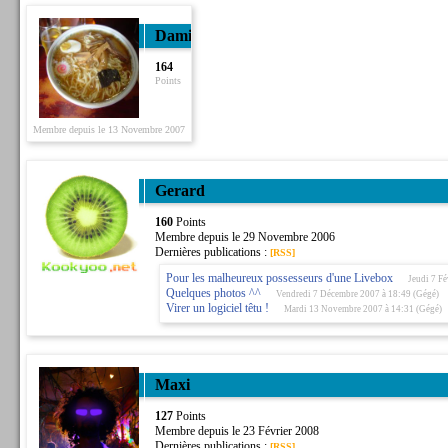
Damien
164
Points
Membre depuis le 13 Novembre 2007
Gerard
160
Points
Membre depuis le 29 Novembre 2006
Dernières publications :
[RSS]
Pour les malheureux possesseurs d'une Livebox
Jeudi 7 Fé
Quelques photos ^^
Vendredi 7 Décembre 2007 à 18:49 (Gégé)
Virer un logiciel têtu !
Mardi 13 Novembre 2007 à 14:31 (Gégé)
Maxi
127
Points
Membre depuis le 23 Février 2008
Dernières publications :
[RSS]