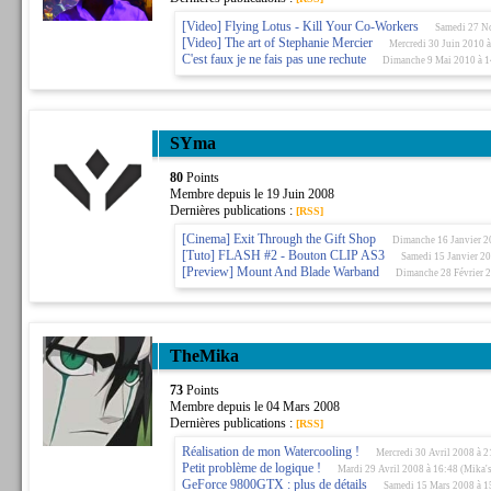
[Video] Flying Lotus - Kill Your Co-Workers
Samedi 27 No
[Video] The art of Stephanie Mercier
Mercredi 30 Juin 2010 à
C'est faux je ne fais pas une rechute
Dimanche 9 Mai 2010 à 14
SYma
80
Points
Membre depuis le 19 Juin 2008
Dernières publications :
[RSS]
[Cinema] Exit Through the Gift Shop
Dimanche 16 Janvier 2
[Tuto] FLASH #2 - Bouton CLIP AS3
Samedi 15 Janvier 2
[Preview] Mount And Blade Warband
Dimanche 28 Février 
TheMika
73
Points
Membre depuis le 04 Mars 2008
Dernières publications :
[RSS]
Réalisation de mon Watercooling !
Mercredi 30 Avril 2008 à 2
Petit problème de logique !
Mardi 29 Avril 2008 à 16:48 (Mika'
GeForce 9800GTX : plus de détails
Samedi 15 Mars 2008 à 1