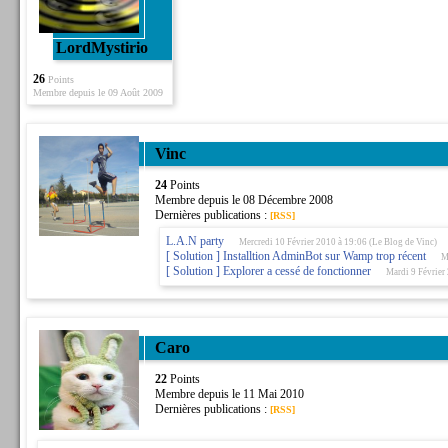
LordMystirio
26
Points
Membre depuis le 09 Août 2009
Vinc
24
Points
Membre depuis le 08 Décembre 2008
Dernières publications :
[RSS]
L.A.N party
Mercredi 10 Février 2010 à 19:06 (Le Blog de Vinc)
[ Solution ] Installtion AdminBot sur Wamp trop récent
M
[ Solution ] Explorer a cessé de fonctionner
Mardi 9 Février
Caro
22
Points
Membre depuis le 11 Mai 2010
Dernières publications :
[RSS]