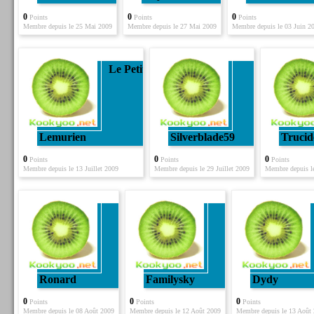
0
0
0
Points
Points
Points
Membre depuis le 25 Mai 2009
Membre depuis le 27 Mai 2009
Membre depuis le 03 Juin 2
Le Petit
Lemurien
Silverblade59
Trucid
0
0
0
Points
Points
Points
Membre depuis le 13 Juillet 2009
Membre depuis le 29 Juillet 2009
Membre depuis l
Ronard
Familysky
Dydy
0
0
0
Points
Points
Points
Membre depuis le 08 Août 2009
Membre depuis le 12 Août 2009
Membre depuis le 13 Août