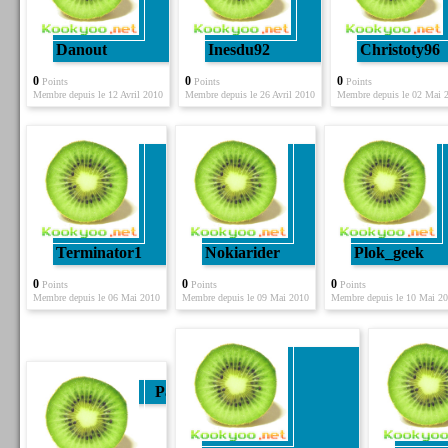
Danout
Inesdu92
Christoty96
0
0
0
Points
Points
Points
Membre depuis le 12 Avril 2010
Membre depuis le 26 Avril 2010
Membre depuis le 02 Mai 
Terminator1
Nokiarider
Plok_geek
0
0
0
Points
Points
Points
Membre depuis le 06 Mai 2010
Membre depuis le 09 Mai 2010
Membre depuis le 10 Mai 2
Pat