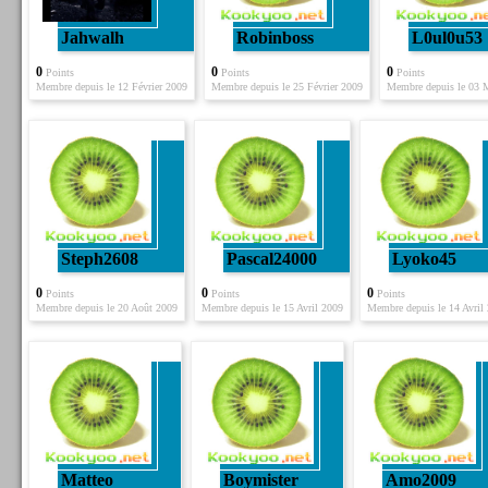
Jahwalh
Robinboss
L0ul0u53
0
0
0
Points
Points
Points
Membre depuis le 12 Février 2009
Membre depuis le 25 Février 2009
Membre depuis le 03 
Steph2608
Pascal24000
Lyoko45
0
0
0
Points
Points
Points
Membre depuis le 20 Août 2009
Membre depuis le 15 Avril 2009
Membre depuis le 14 Avril
Matteo
Boymister
Amo2009