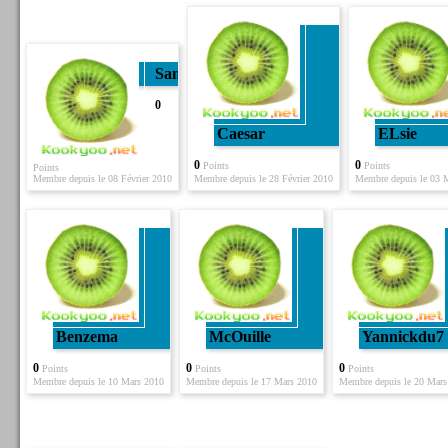
Sam
0
Caesar
ELsie
0
0
Points
Points
Points
Membre depuis le 08 Février 2010
Membre depuis le 28 Février 2010
Membre depuis le 03 
Benzema
McOuille
Yannickdu7
0
0
0
Points
Points
Points
Membre depuis le 10 Mars 2010
Membre depuis le 17 Mars 2010
Membre depuis le 20 Mars