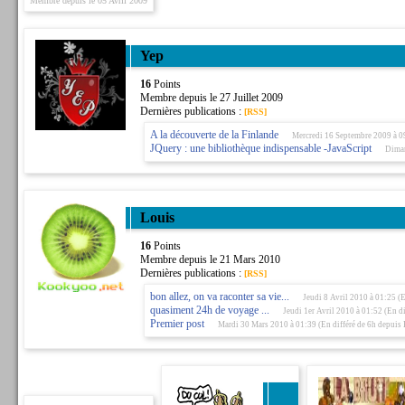
Membre depuis le 05 Avril 2009
Yep
16
Points
Membre depuis le 27 Juillet 2009
Dernières publications :
[RSS]
A la découverte de la Finlande
Mercredi 16 Septembre 2009 à 0
JQuery : une bibliothèque indispensable -JavaScript
Diman
Louis
16
Points
Membre depuis le 21 Mars 2010
Dernières publications :
[RSS]
bon allez, on va raconter sa vie...
Jeudi 8 Avril 2010 à 01:25 (
quasiment 24h de voyage ...
Jeudi 1er Avril 2010 à 01:52 (En d
Premier post
Mardi 30 Mars 2010 à 01:39 (En différé de 6h depuis