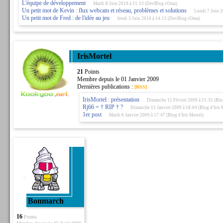
L'équipe de développement
Mardi 8 Juin 2010 à 11:13 (DevBlog cOma)
Un petit mot de Kevin : flux webcam et réseau, problèmes et solutions
Lundi 7 Juin 
Un petit mot de Fred : de l'idée au jeu
Jeudi 3 Juin 2010 à 14:12 (DevBlog cOma)
IrisMortel
21
Points
Membre depuis le 01 Janvier 2009
Dernières publications :
[RSS]
IrisMortel : présentation
Dimanche 15 Février 2009 à 21:35 (Blog
Rj66 = † RIP † ?
Dimanche 11 Janvier 2009 à 18:04 (Blog d'Iris 
1er post
Mardi 6 Janvier 2009 à 17:47 (Blog d'Iris Mortel)
Bonmarch
16
Points