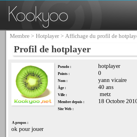
Membre
>
Hotplayer
> Affichage du profil de hotplay
Profil de hotplayer
hotplayer
Pseudo :
0
Points :
yann vicaire
Nom :
40 ans
Âge :
metz
Ville :
18 Octobre 201
Membre depuis :
Site Web :
A propos :
ok pour jouer