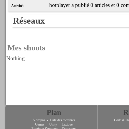
hotplayer a publié 0 articles et 0 co
Activité :
Réseaux
Mes shoots
Nothing
Plan
R
A propos
-
Liste des membres
Code & De
Games
-
Unity
-
Lexique
Boutique Kookyoo
-
Donations