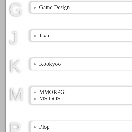
G
Game Design
J
Java
K
Kookyoo
M
MMORPG
MS DOS
P
Plop