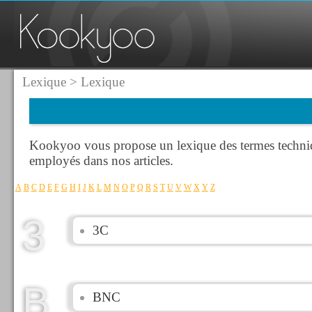
Lexique
> Lexique
Kookyoo vous propose un lexique des termes techn
employés dans nos articles.
A
B
C
D
E
F
G
H
I
J
K
L
M
N
O
P
Q
R
S
T
U
V
W
X
Y
Z
3
3C
B
BNC