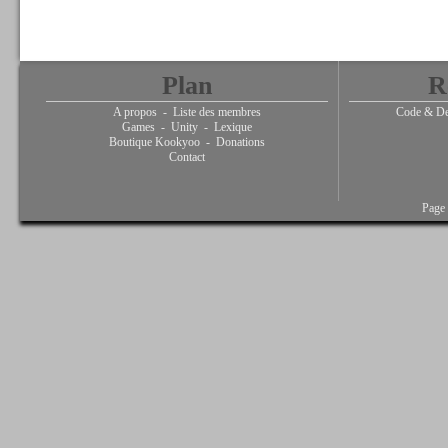
Plan
R
A propos
-
Liste des membres
Code & De
Games
-
Unity
-
Lexique
Boutique Kookyoo
-
Donations
Contact
Page 