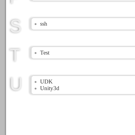
S
ssh
T
Test
U
UDK
Unity3d