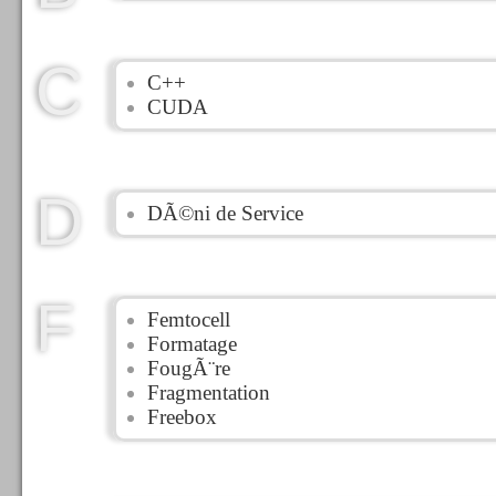
C
C++
CUDA
D
DÃ©ni de Service
F
Femtocell
Formatage
FougÃ¨re
Fragmentation
Freebox