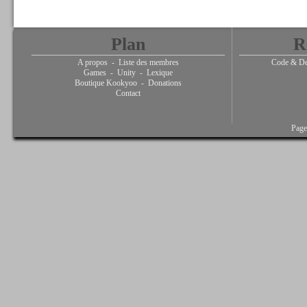
Plan
R
A propos
-
Liste des membres
Code & De
Games
-
Unity
-
Lexique
Boutique Kookyoo
-
Donations
Contact
Page