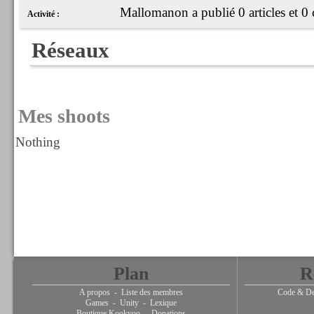
Mallomanon a publié 0 articles et 0
Activité :
Réseaux
Mes shoots
Nothing
Plan
R
A propos
-
Liste des membres
Code & De
Games
-
Unity
-
Lexique
Boutique Kookyoo
-
Donations