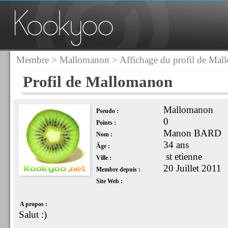
Membre
>
Mallomanon
> Affichage du profil de Ma
Profil de Mallomanon
Mallomanon
Pseudo :
0
Points :
Manon BARD
Nom :
34 ans
Âge :
st etienne
Ville :
20 Juillet 2011
Membre depuis :
Site Web :
A propos :
Salut :)