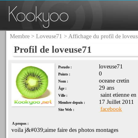
Membre
>
Loveuse71
> Affichage du profil de loveu
Profil de loveuse71
loveuse71
Pseudo :
0
Points :
oceane cretin
Nom :
29 ans
Âge :
saint etienne en
Ville :
17 Juillet 2011
Membre depuis :
facebook
Site Web :
A propos :
voila j&#039;aime faire des photos montages