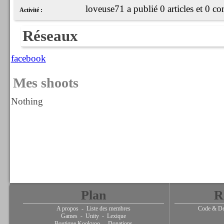
loveuse71 a publié 0 articles et 0 c
Activité :
Réseaux
facebook
Mes shoots
Nothing
Plan
R
A propos
-
Liste des membres
Code & De
Games
-
Unity
-
Lexique
Boutique Kookyoo
-
Donations