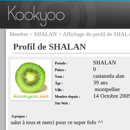
Membre
>
SHALAN
> Affichage du profil de SHA
Profil de SHALAN
SHALAN
Pseudo :
0
Points :
castaneda alan
Nom :
39 ans
Âge :
montpellier
Ville :
14 Octobre 200
Membre depuis :
Site Web :
A propos :
salut à tous et merci pour ce super fofo ^^