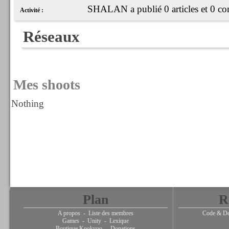
SHALAN a publié 0 articles et 0 co
Activité :
Réseaux
Mes shoots
Nothing
Plan
R
A propos
-
Liste des membres
Code & De
Games
-
Unity
-
Lexique
Boutique Kookyoo
-
Donations