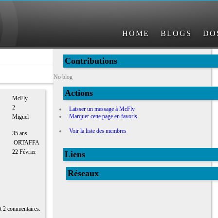
HOME
BLOGS
DO
Contributions
No blog
Actions
McFly
2
Laisser un message à McFly
Marquer cette page en favoris
Miguel
Voir la liste des membres
35 ans
ORTAFFA
22 Février
Liens
Réseaux
et 2 commentaires.