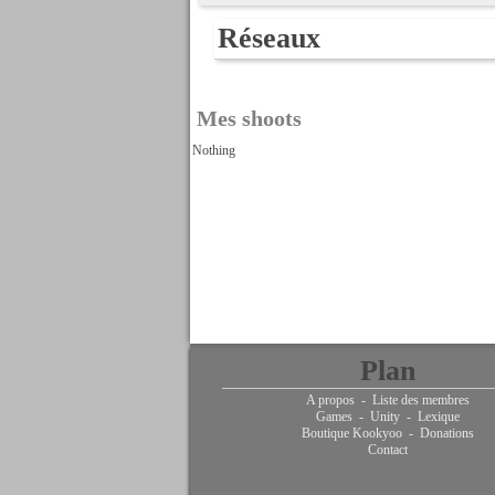
Réseaux
Mes shoots
Nothing
Plan
A propos
-
Liste des membres
Games
-
Unity
-
Lexique
Boutique Kookyoo
-
Donations
Contact