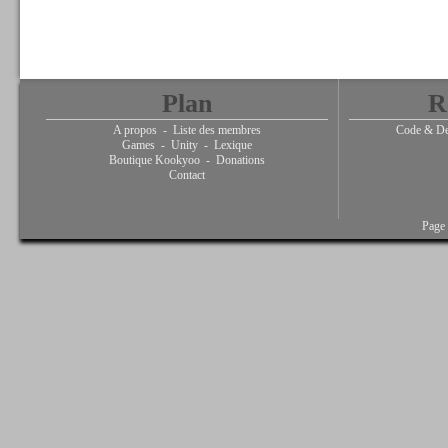
Plan
R
A propos
-
Liste des membres
Code & De
Games
-
Unity
-
Lexique
Boutique Kookyoo
-
Donations
Contact
Page 