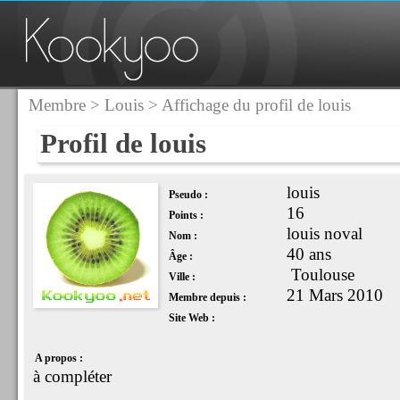
Membre
>
Louis
> Affichage du profil de louis
Profil de louis
louis
Pseudo :
16
Points :
louis noval
Nom :
40 ans
Âge :
Toulouse
Ville :
21 Mars 2010
Membre depuis :
Site Web :
A propos :
à compléter