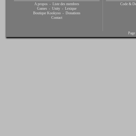
A propos
-
Liste des membres
Code & De
Games
-
Unity
-
Lexique
Boutique Kookyoo
-
Donations
Contact
Page 