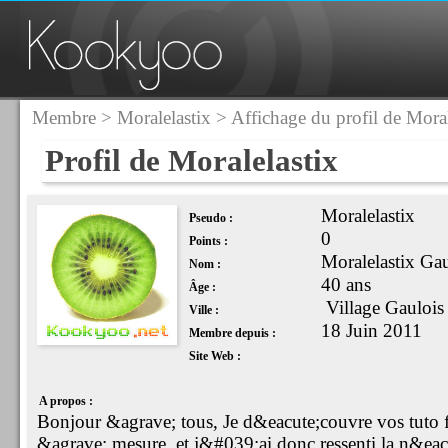
Membre
>
Moralelastix
> Affichage du profil de Moral
Profil de Moralelastix
Moralelastix
Pseudo :
0
Points :
Moralelastix Gau
Nom :
40 ans
Âge :
Village Gaulois
Ville :
18 Juin 2011
Membre depuis :
Site Web :
A propos :
Bonjour &agrave; tous, Je d&eacute;couvre vos tuto fa
&agrave; mesure, et j&#039;ai donc ressenti la n&eac