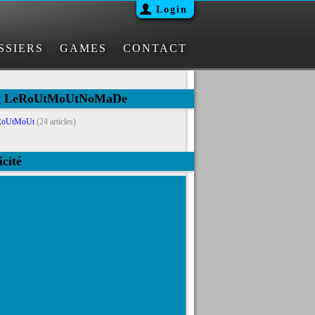
Login
SSIERS
GAMES
CONTACT
og LeRoUtMoUtNoMaDe
RoUtMoUt
(24 articles)
icité