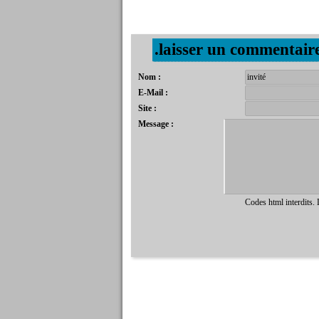
.laisser un commentair
Nom :
E-Mail :
Site :
Message :
Codes html interdits.