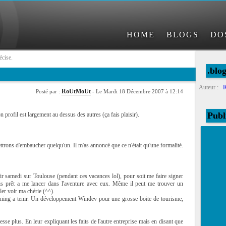
HOME
BLOGS
DO
écise.
.bl
Auteur :
RoUtMoUt
Posté par :
- Le Mardi 18 Décembre 2007 à 12:14
Publ
 profil est largement au dessus des autres (ça fais plaisir).
ttrons d'embaucher quelqu'un. Il m'as annoncé que ce n'était qu'une formalité.
r samedi sur Toulouse (pendant ces vacances lol), pour soit me faire signer
is prêt a me lancer dans l'aventure avec eux. Même il peut me trouver un
ler voir ma chérie (^^).
anning a tenir. Un développement Windev pour une grosse boite de tourisme,
resse plus. En leur expliquant les faits de l'autre entreprise mais en disant que