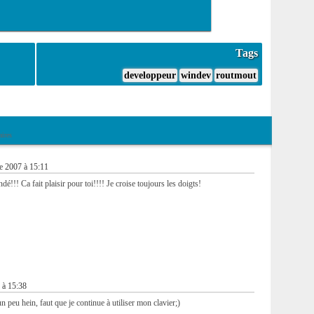
Tags
developpeur
windev
routmout
ires
e 2007 à 15:11
é!!! Ca fait plaisir pour toi!!!! Je croise toujours les doigts!
 à 15:38
un peu hein, faut que je continue à utiliser mon clavier;)