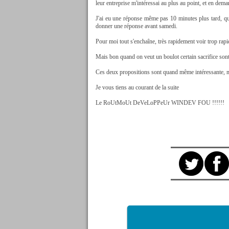
leur entreprise m'intéressai au plus au point, et en dema
J'ai eu une réponse même pas 10 minutes plus tard, qui 
donner une réponse avant samedi.
Pour moi tout s'enchaîne, très rapidement voir trop rap
Mais bon quand on veut un boulot certain sacrifice sont a
Ces deux propositions sont quand même intéressante, mêm
Je vous tiens au courant de la suite
Le RoUtMoUt DeVeLoPPeUr WINDEV FOU !!!!!!