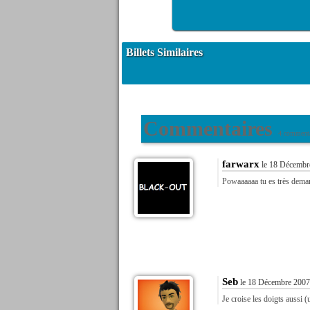
Billets Similaires
Commentaires
4 commenta
farwarx
le 18 Décembr
Powaaaaaa tu es très demand
Seb
le 18 Décembre 2007
Je croise les doigts aussi (