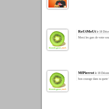
RoUtMoUt
le 18 Déce
Merci les gars de votre so
MfPierrot
le 18 Décem
bon courage dans ta quete 