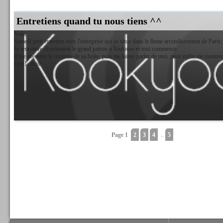
Entretiens quand tu nous tiens ^^
Voila,
Samedi petit entretien avec l'entreprise qui se situe dans le 8eme arrondissement de Paris;
Je rencontre directement le grand patron a Toulouse et tout commence.
Il me présente le conteste de sa boite, puis me laisse parler de moi, pour enfin me montrer l
Lire la suite
Page 1
2
3
4
..
5