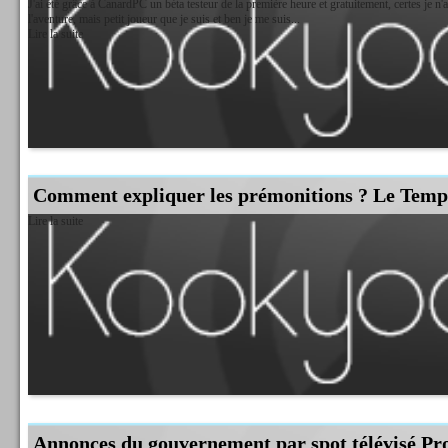
J'ai été grâce à CanardPC un béta testeur de la première heure et gratuitement, certes je n'
l'aventure, mais petit joueur que je suis et ben je me suis...
Lire la suite
Comment expliquer les prémonitions ? Le Temp
Lire la suite
Annonces du gouvernement par spot télévisé Pr