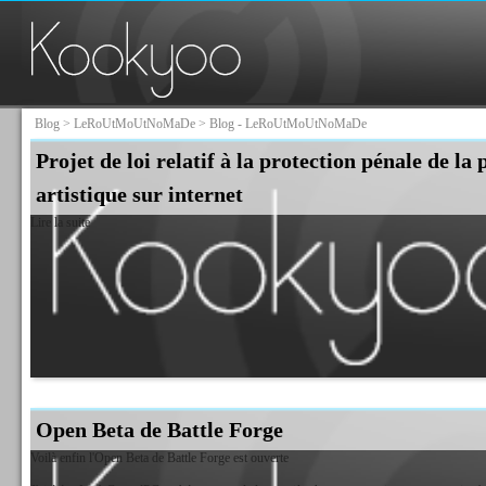
Blog
>
LeRoUtMoUtNoMaDe
> Blog - LeRoUtMoUtNoMaDe
Projet de loi relatif à la protection pénale de la 
artistique sur internet
Lire la suite
Open Beta de Battle Forge
Voilà enfin l'Open Beta de Battle Forge est ouverte