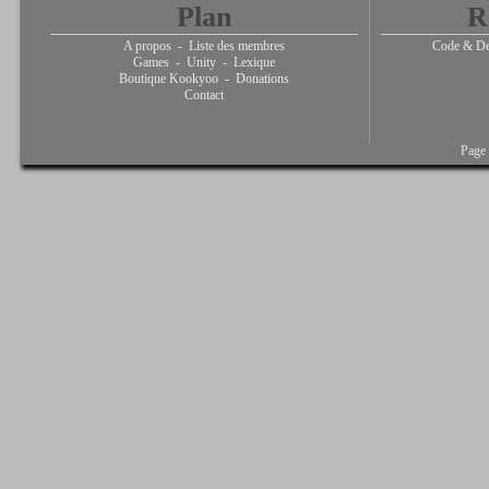
Plan
R
A propos
-
Liste des membres
Code & De
Games
-
Unity
-
Lexique
Boutique Kookyoo
-
Donations
Contact
Page 