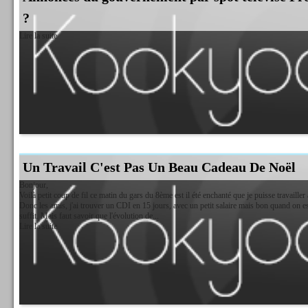
?
Lire la suite
Un Travail C'est Pas Un Beau Cadeau De Noël
Bonjour,
Voilà petit coup de fil ce matin du gars du 8ème est il été enchanté que je puisse travailler 
Donc les amis, j'ai trouver un CDI en 15 jours, avec un petit salaire mais bon quand on es
suffit. Mais faut savoir que l'évolution de...
Lire la suite