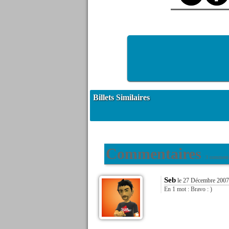
Billets Similaires
Commentaires
3 commenta
Seb
le 27 Décembre 2007
En 1 mot : Bravo : )