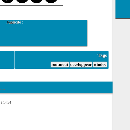
Publicité :
Tags
routmout
developpeur
windev
ires
 à 14:34