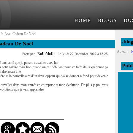
HOME
BLOGS
DO
 Un Beau Cadeau De Noël
.bl
Cadeau De Noël
Auteur :
RoUtMoUt
Posté par :
- Le Jeudi 27 Décembre 2007 à 13:25
é enchanté que je puisse travailler avec lui.
Publ
 petit salaire mais bon quand on est débutant pour ce faire de l'expérience ça
faire assez vite.
lère et la nouvelle aire d'un developpeur qui va se donner a fond pour devenir
ouvelles dans mon entrée en entreprise et mon évolution. De plus je pourrais
 évolutions que je vais apprendre.