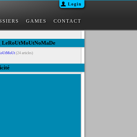
Login
SSIERS
GAMES
CONTACT
og LeRoUtMoUtNoMaDe
RoUtMoUt
(24 articles)
icité