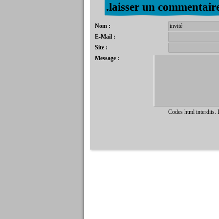
.laisser un commentair
Nom :
E-Mail :
Site :
Message :
Codes html interdits.