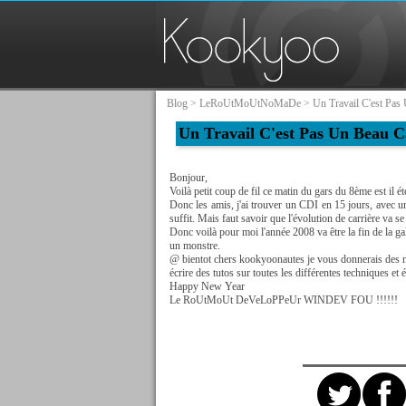
Blog
>
LeRoUtMoUtNoMaDe
> Un Travail C'est Pas
Un Travail C'est Pas Un Beau 
Bonjour,
Voilà petit coup de fil ce matin du gars du 8ème est il ét
Donc les amis, j'ai trouver un CDI en 15 jours, avec un
suffit. Mais faut savoir que l'évolution de carrière va se 
Donc voilà pour moi l'année 2008 va être la fin de la ga
un monstre.
@ bientot chers kookyoonautes je vous donnerais des n
écrire des tutos sur toutes les différentes techniques et
Happy New Year
Le RoUtMoUt DeVeLoPPeUr WINDEV FOU !
!
!
!
!
!