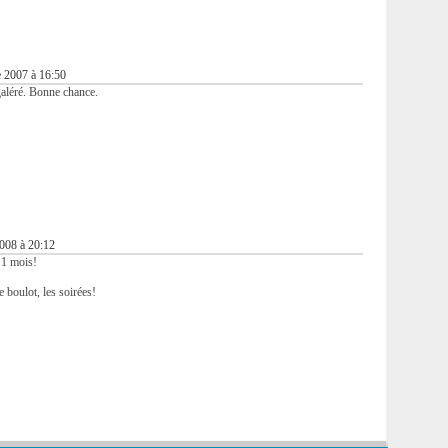
 2007 à 16:50
 galéré. Bonne chance.
2008 à 20:12
 1 mois!
le boulot, les soirées!