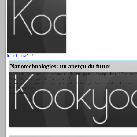
In the Groove
" !!!
Nanotechnologies: un aperçu du futur
Je viens de lire une news qui annonce un téléphone portable élastique dans un futur proc
Mais en regardant la vidéo, c'est tout autre!
Un outil de la vie quotidienne, qui servirai de téléphone, de TV, d'ordinateur, d'accessoire 
écologique et bien...
Lire la suite