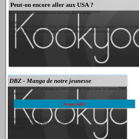
Peut-on encore aller aux USA ?
Je viens de lire un article qui m'a fait sortir de mes gongs!!!!!!!
Extrait:
"Ordinateurs, téléphones, PDAs, confisqués, fouillés, contenus consultés, codes d'accès
frontières des Etats-Unis d'Amérique présentent de graves violations...
Lire la suite
DBZ - Manga de notre jeunesse
Je vais vous parler d'un manga qui était diffusé en France dans les années 1990.
J'ai nommé:
Dragon Ball Z
Dans la chronologie, il y a:
Dragon Ball / Dragon Ball Z / Dragon Ball...
Lire la suite