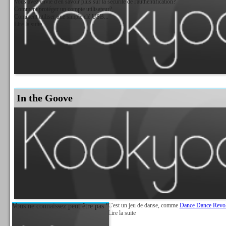
Vous avez envie d'en savoir plus sur la sécurité de l'authentification?
Comment protéger un compte utilisateur?
Comment utiliser une simple clé USB...
Lire la suite
In the Goove
C'est un jeu de danse, comme
Dance Dance Revol
Vous ne connaissez peut être pas "
Lire la suite