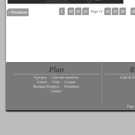
1
..
10
11
12
Page 13
14
15
16
..
2
< Précédente
Plan
R
A propos
-
Liste des membres
Code & D
Games
-
Unity
-
Lexique
Boutique Kookyoo
-
Donations
Contact
Page 