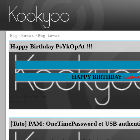
Blog
>
Farwarx
> Blog - farwarx
Happy Birthday PsYkOpAt !!!
HAPPY BIRTHDAY
PsYkOpA
Je te souhaite un très bon...
Lire la suite
[Tuto] PAM: OneTimePassword et USB authenti