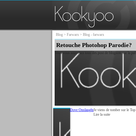
Blog
>
Farwarx
> Blog - farwarx
Retouche Photohop Parodie?
Vous vous souvenez tous des post de blognote sur la pu
Dove Onslaught
Je viens de tomber sur le Top1
Lire la suite