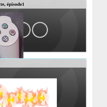
te, épisode1
oindres.....
...