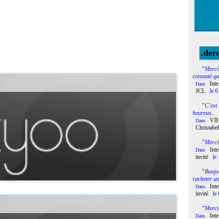
.der
"
Merci
constaté qu
Int
Dans
JCL
le 6
"
C’est 
heureux...
VIH
Dans
Christabel
"
Merc
Int
Dans
invité
le 
"
Bonjo
Lire la suite
racheter un
Int
Dans
invité
le 
"
Merci
Int
Dans