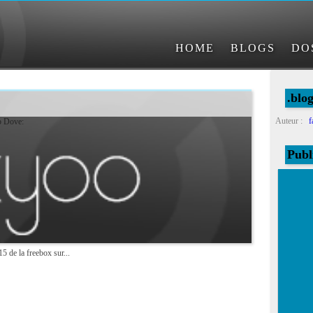
HOME
BLOGS
DO
.blo
Auteur :
f
b Dove:
Publ
5 de la freebox sur...