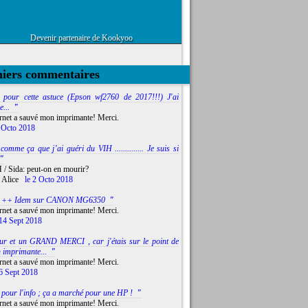
Devenir partenaire de Kookyoo
niers commentaires
 pour cette astuce (Epson wf2760 de 2017!!!) J'ai
e...
"
ernet a sauvé mon imprimante! Merci.
 Octo 2018
comme ça que j’ai guéri du VIH .............. Je suis si
"
 / Sida: peut-on en mourir?
 Alice
le 2 Octo 2018
i ++ Idem sur CANON MG6350
"
ernet a sauvé mon imprimante! Merci.
14 Sept 2018
ur et un GRAND MERCI , car j'étais sur le point de
 imprimante...
"
ernet a sauvé mon imprimante! Merci.
6 Sept 2018
 pour l'info ; ça a marché pour une HP !
"
ernet a sauvé mon imprimante! Merci.