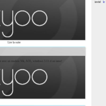
invité
le
Lire la suite
ste avec un modem 56k, AOL, windows 3.11 et un tatoo!