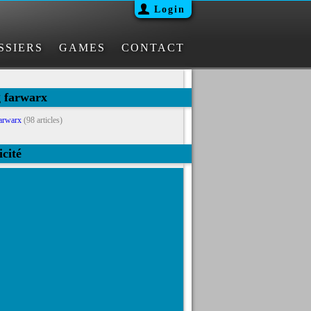
Login
SSIERS
GAMES
CONTACT
g farwarx
arwarx
(98 articles)
icité