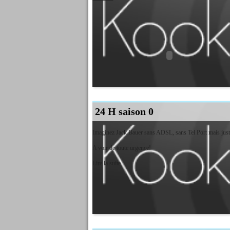
24 H saison 0
Imaginez Jack Bauer sans ADSL, sans Tel Port mais ju
A voir de toute urgence!
Lire la suite