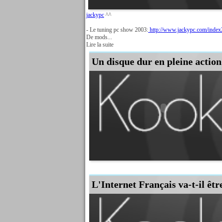
jackypc
^^
- Le tuning pc show 2003:
http://www.jackypc.com/inde
De mods...
Lire la suite
Un disque dur en pleine action
L'Internet Français va-t-il êtr