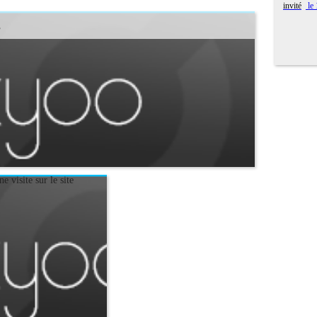
invité
le
s
e visite sur le site