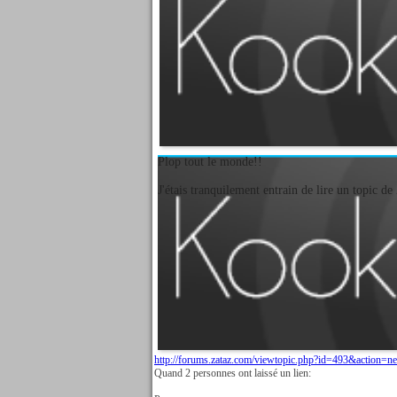
Plop tout le monde!!
J'étais tranquilement entrain de lire un topic de
http://forums.zataz.com/viewtopic.php?id=493&action=n
Quand 2 personnes ont laissé un lien: