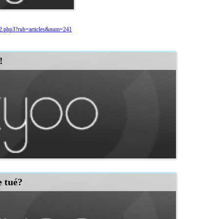
x2.php3?rub=articles&num=241
!
e tué?
Lire la suite