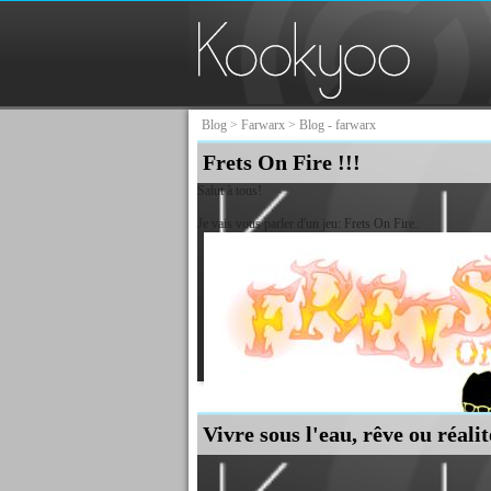
Blog
>
Farwarx
> Blog - farwarx
Frets On Fire !!!
Salut à tous!
Je vais vous parler d'un jeu: Frets On Fire.
Vivre sous l'eau, rêve ou réali