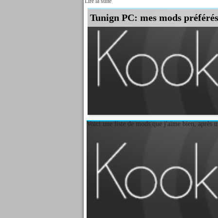
Lire la suite
Tunign PC: mes mods préféré
Voici une liste de mods que j'aime bien, après un