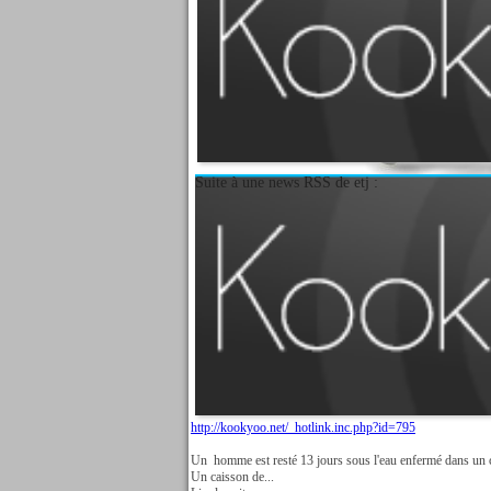
Suite à une news RSS de etj :
Ce jeu est le "Stepmania" de Guitar Hero.
Il est gratuit, à vous de trouver les musiques et partitions 
Lire la suite
http://kookyoo.net/_hotlink.inc.php?id=795
Un homme est resté 13 jours sous l'eau enfermé dans un c
Un caisson de...