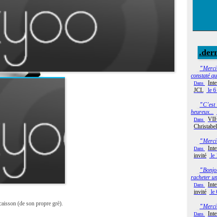
.der
"
Merci
constaté qu
Int
Dans
JCL
le 6
"
C’est 
heureux...
VIH
Dans
(attention aux droits...
Christabel
"
Merc
Int
Dans
invité
le 
"
Bonjo
racheter un
Int
Dans
invité
le 
aisson (de son propre grè).
"
Merci
Int
Dans