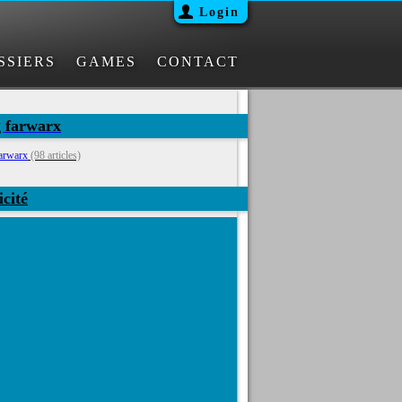
Login
SSIERS
GAMES
CONTACT
g farwarx
arwarx
(98 articles)
icité