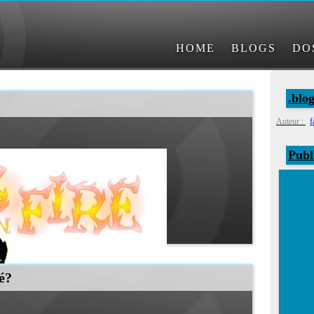
HOME
BLOGS
DO
.blo
Auteur :
f
Publ
té?