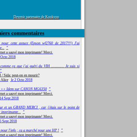
Devenir partenaire de Kookyoo
niers commentaires
 pour cette astuce (Epson wf2760 de 2017!!!) J'ai
e...
"
ernet a sauvé mon imprimante! Merci.
 Octo 2018
comme ça que j’ai guéri du VIH .............. Je suis si
"
 / Sida: peut-on en mourir?
 Alice
le 2 Octo 2018
i ++ Idem sur CANON MG6350
"
ernet a sauvé mon imprimante! Merci.
14 Sept 2018
ur et un GRAND MERCI , car j'étais sur le point de
 imprimante...
"
ernet a sauvé mon imprimante! Merci.
6 Sept 2018
 pour l'info ; ça a marché pour une HP !
"
ernet a sauvé mon imprimante! Merci.