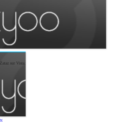
 Zataz sur Vista:
ew