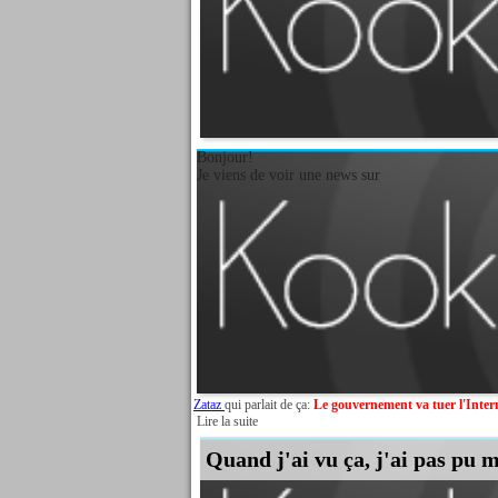
Bonjour!
Je viens de voir une news sur
Zataz
qui parlait de ça:
Le gouvernement va tuer l'Intern
Lire la suite
Quand j'ai vu ça, j'ai pas pu 