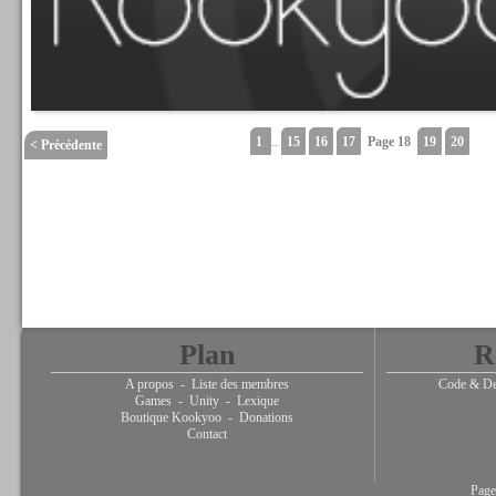
1
..
15
16
17
Page 18
19
20
< Précédente
Plan
R
A propos
-
Liste des membres
Code & De
Games
-
Unity
-
Lexique
Boutique Kookyoo
-
Donations
Contact
Page