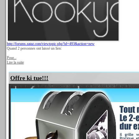
http://forums.zataz.com/viewtopic.php?id=493&action=new
Quand 2 personnes ont laissé un lien:
Pour...
Lire la suite
Offre ki tue!!!
J'ai reçu un email de Rue du Commerce, site de vente en ligne dont je ne fais pas la pro