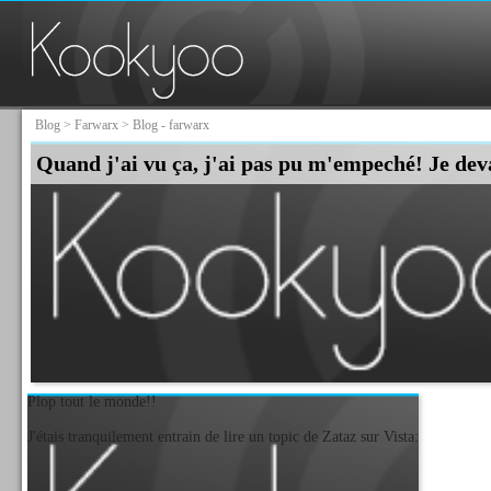
Blog
>
Farwarx
> Blog - farwarx
Quand j'ai vu ça, j'ai pas pu m'empeché! Je deva
Plop tout le monde!!
J'étais tranquilement entrain de lire un topic de Zataz sur Vista: