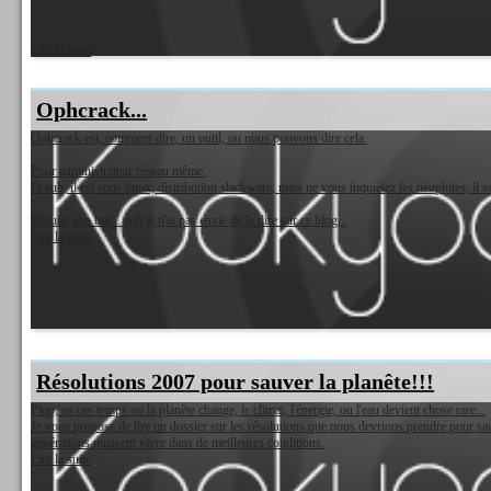
Lire la suite
Ophcrack...
Ophcrack est, comment dire, un outil, ou nous pouvons dire cela.
Pour administrateur réseau même.
Et euh, il est sous linux, distribution slackware, mais ne vous inquiétez les néophites, il se
Ensuite son but... euh je n'ai pas envie de le dire sur ce blog...
Lire la suite
Résolutions 2007 pour sauver la planête!!!
Plop, en ces temps ou la planête change, le climat, l'énergie, ou l'eau devient chose rare...
Je vous propose de lire un dossier sur les résolutions que nous devrions prendre pour sauv
générations puissent vivre dans de meilleures conditions.
Lire la suite