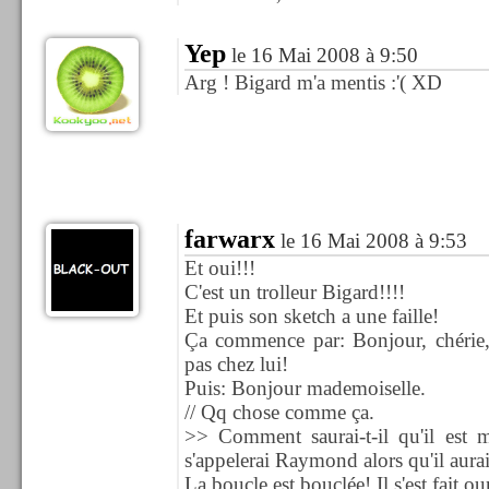
Yep
le 16 Mai 2008 à 9:50
Arg ! Bigard m'a mentis :'( XD
farwarx
le 16 Mai 2008 à 9:53
Et oui!!!
C'est un trolleur Bigard!!!!
Et puis son sketch a une faille!
Ça commence par: Bonjour, chérie,
pas chez lui!
Puis: Bonjour mademoiselle.
// Qq chose comme ça.
>> Comment saurai-t-il qu'il est m
s'appelerai Raymond alors qu'il aura
La boucle est bouclée! Il s'est fait o