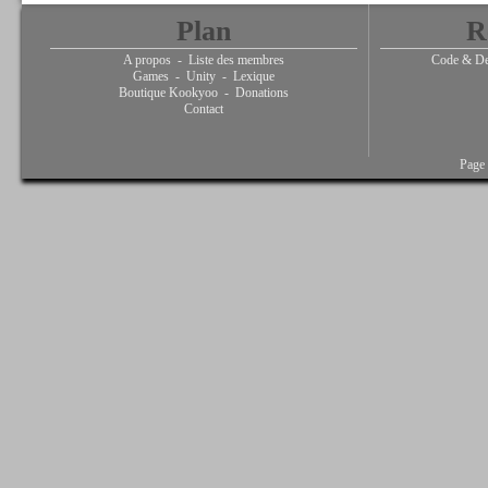
Plan
R
A propos
-
Liste des membres
Code & De
Games
-
Unity
-
Lexique
Boutique Kookyoo
-
Donations
Contact
Page 