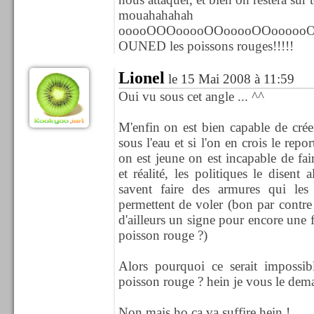
mouahahahah
ooooOOOooooOOooooOOoooooO
OUNED les poissons rouges!!!!!
Lionel
le 15 Mai 2008 à 11:59
Oui vu sous cet angle ... ^^
M'enfin on est bien capable de crée
sous l'eau et si l'on en crois le repo
on est jeune on est incapable de fair
et réalité, les politiques le disent 
savent faire des armures qui les 
permettent de voler (bon par contre c'
d'ailleurs un signe pour encore une 
poisson rouge ?)
Alors pourquoi ce serait impossib
poisson rouge ? hein je vous le dem
Non mais ho ca va suffire hein !