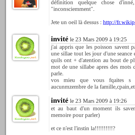
définition quelque chose d'inné
"inconsciemment".
Jete un oeil là dessus :
http://fr.wiki
invité
le 23 Mars 2009 à 19:25
j'ai appris que les poisson savent p
une sillae tout les jour d'une seance
quils ont + d'atention au bout de pl
mot de une sillabe apres des mots de
parle.
vos mieu que vous fqaites s 
aucunmzembre de la famille,cpain,etc.
invité
le 23 Mars 2009 à 19:26
et au baut d'un moment ils savent
memoire pour parler)
et ce n'est l'instin la!!!!!!!!!!?